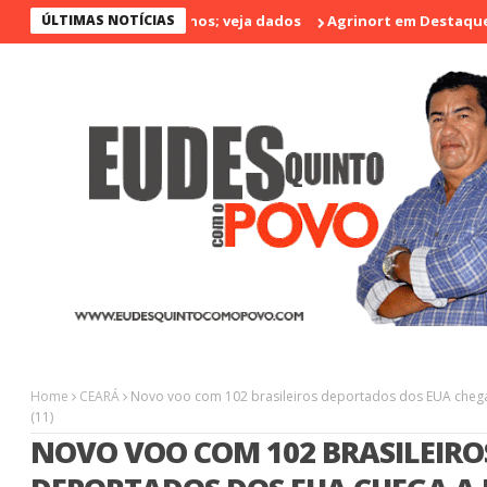
nto nos últimos 17 anos; veja dados
ÚLTIMAS NOTÍCIAS
Agrinort em Destaque na I Fe
Home
CEARÁ
Novo voo com 102 brasileiros deportados dos EUA chega 
(11)
NOVO VOO COM 102 BRASILEIRO