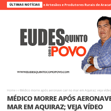
taque na I Feira de Artesãos e Produtores Rurais de Aracatiaçu, So
ÚLTIMAS NOTÍCIAS
Home
Médico morre após aeronave cair no mar em Aquiraz; veja víde
MÉDICO MORRE APÓS AERONAVE
MAR EM AQUIRAZ; VEJA VÍDEO