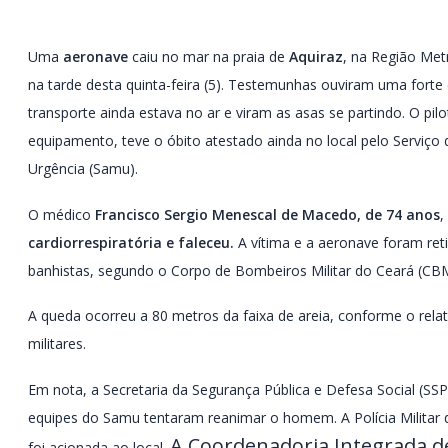
Uma
aeronave
caiu no mar na praia de
Aquiraz
, na Região Met
na tarde desta quinta-feira (5). Testemunhas ouviram uma fort
transporte ainda estava no ar e viram as asas se partindo. O pil
equipamento, teve o óbito atestado ainda no local pelo Serviç
Urgência (Samu).
O médico
Francisco Sergio Menescal de Macedo, de 74 anos
,
cardiorrespiratória e faleceu.
A vítima e a aeronave foram ret
banhistas, segundo o Corpo de Bombeiros Militar do Ceará (CB
A queda ocorreu a 80 metros da faixa de areia, conforme o rela
militares.
Em nota, a Secretaria da Segurança Pública e Defesa Social (S
equipes do Samu tentaram reanimar o homem. A Polícia Milita
A Coordenadoria Integrada d
foi acionada ao local.