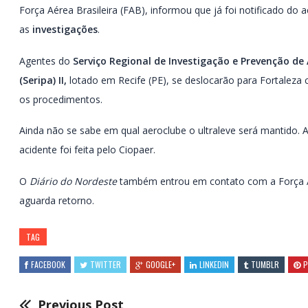
Força Aérea Brasileira (FAB), informou que já foi notificado do a
as
investigações
.
Agentes do
Serviço Regional de Investigação e Prevenção de
(Seripa) II,
lotado em Recife (PE), se deslocarão para Fortaleza c
os procedimentos.
Ainda não se sabe em qual aeroclube o ultraleve será mantido.
acidente foi feita pelo Ciopaer.
O
Diário do Nordeste
também entrou em contato com a Força Ár
aguarda retorno.
TAG
FACEBOOK
TWITTER
GOOGLE+
LINKEDIN
TUMBLR
P
Previous Post