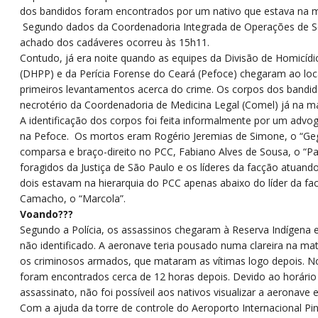
dos bandidos foram encontrados por um nativo que estava na m
Segundo dados da Coordenadoria Integrada de Operações de Se
achado dos cadáveres ocorreu às 15h11.
Contudo, já era noite quando as equipes da Divisão de Homicíd
(DHPP) e da Perícia Forense do Ceará (Pefoce) chegaram ao loca
primeiros levantamentos acerca do crime. Os corpos dos bandi
necrotério da Coordenadoria de Medicina Legal (Comel) já na m
A identificação dos corpos foi feita informalmente por um adv
na Pefoce. Os mortos eram Rogério Jeremias de Simone, o “Ge
comparsa e braço-direito no PCC, Fabiano Alves de Sousa, o “P
foragidos da Justiça de São Paulo e os líderes da facção atuand
dois estavam na hierarquia do PCC apenas abaixo do líder da fa
Camacho, o “Marcola”.
Voando???
Segundo a Polícia, os assassinos chegaram à Reserva Indígena 
não identificado. A aeronave teria pousado numa clareira na m
os criminosos armados, que mataram as vítimas logo depois. N
foram encontrados cerca de 12 horas depois. Devido ao horári
assassinato, não foi possíveil aos nativos visualizar a aeronave e
Com a ajuda da torre de controle do Aeroporto Internacional Pi