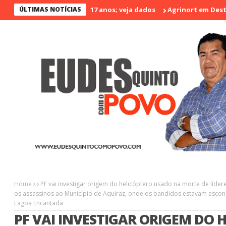
iolento nos últimos 17 anos; veja dados
ÚLTIMAS NOTÍCIAS
Agrinort em Destaque na
Home
PF vai investigar origem do helicóptero usado na morte de líde
os assassinos ao Município de Aquiraz, onde os bandidos estavam escon
Lagoa Encantada
PF VAI INVESTIGAR ORIGEM DO 