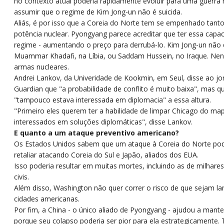
no contexto atual poderia rapidamente evoluir para uma guerra m
assumir que o regime de Kim Jong-un não é suicida.
Aliás, é por isso que a Coreia do Norte tem se empenhado tant
potência nuclear. Pyongyang parece acreditar que ter essa capac
regime - aumentando o preço para derrubá-lo. Kim Jong-un não 
Muammar Khadafi, na Líbia, ou Saddam Hussein, no Iraque. Ne
armas nucleares.
Andrei Lankov, da Univeridade de Kookmin, em Seul, disse ao jor
Guardian que "a probabilidade de conflito é muito baixa", mas q
"tampouco estava interessada em diplomacia" a essa altura.
"Primeiro eles querem ter a habilidade de limpar Chicago do map
interessados em soluções diplomáticas", disse Lankov.
E quanto a um ataque preventivo americano?
Os Estados Unidos sabem que um ataque à Coreia do Norte pode
retaliar atacando Coreia do Sul e Japão, aliados dos EUA.
Isso poderia resultar em muitas mortes, incluindo as de milhare
civis.
Além disso, Washington não quer correr o risco de que sejam la
cidades americanas.
Por fim, a China - o único aliado de Pyongyang - ajudou a mant
porque seu colapso poderia ser pior para ela estrategicamente. 