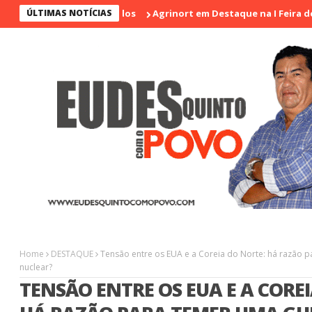
ÚLTIMAS NOTÍCIAS
Agrinort em Destaque na I Feira de Artes
Home
DESTAQUE
Tensão entre os EUA e a Coreia do Norte: há razão 
nuclear?
TENSÃO ENTRE OS EUA E A CORE