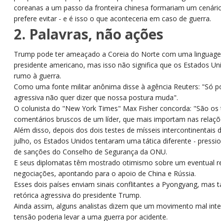
coreanas a um passo da fronteira chinesa formariam um cenár
prefere evitar - e é isso o que aconteceria em caso de guerra.
2. Palavras, não ações
Trump pode ter ameaçado a Coreia do Norte com uma lingua
presidente americano, mas isso não significa que os Estados 
rumo à guerra.
Como uma fonte militar anônima disse à agência Reuters: "Só po
agressiva não quer dizer que nossa postura muda".
O colunista do "New York Times" Max Fisher concorda: "São os t
comentários bruscos de um líder, que mais importam nas relaçõe
Além disso, depois dos dois testes de mísseis intercontinentais
julho, os Estados Unidos tentaram uma tática diferente - press
de sanções do Conselho de Segurança da ONU.
E seus diplomatas têm mostrado otimismo sobre um eventual r
negociações, apontando para o apoio de China e Rússia.
Esses dois países enviam sinais conflitantes a Pyongyang, m
retórica agressiva do presidente Trump.
Ainda assim, alguns analistas dizem que um movimento mal int
tensão poderia levar a uma guerra por acidente.