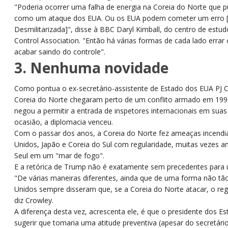
"Poderia ocorrer uma falha de energia na Coreia do Norte que p
como um ataque dos EUA. Ou os EUA podem cometer um erro 
Desmilitarizada]", disse à BBC Daryl Kimball, do centro de est
Control Association. "Então há várias formas de cada lado errar 
acabar saindo do controle".
3. Nenhuma novidade
Como pontua o ex-secretário-assistente de Estado dos EUA PJ C
Coreia do Norte chegaram perto de um conflito armado em 19
negou a permitir a entrada de inspetores internacionais em suas
ocasião, a diplomacia venceu.
Com o passar dos anos, a Coreia do Norte fez ameaças incendiá
Unidos, Japão e Coreia do Sul com regularidade, muitas vezes
Seul em um "mar de fogo".
E a retórica de Trump não é exatamente sem precedentes para 
"De várias maneiras diferentes, ainda que de uma forma não tão
Unidos sempre disseram que, se a Coreia do Norte atacar, o regi
diz Crowley.
A diferença desta vez, acrescenta ele, é que o presidente dos E
sugerir que tomaria uma atitude preventiva (apesar do secretário