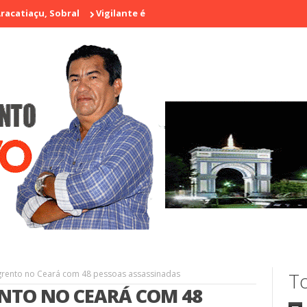
u, Sobral
Vigilante é morto a tiros em laboratório no centro de 
rento no Ceará com 48 pessoas assassinadas
To
NTO NO CEARÁ COM 48