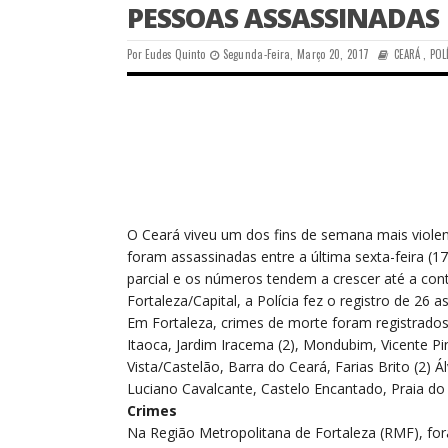
PESSOAS ASSASSINADAS
Por
Eudes Quinto
Segunda-Feira, Março 20, 2017
CEARÁ
,
POL
O
Ceará viveu um dos fins de semana mais viole
foram assassinadas entre a última sexta-feira (1
parcial e os números tendem a crescer até a co
Fortaleza/Capital, a Polícia fez o registro de 26 a
Em Fortaleza, crimes de morte foram registrados 
Itaoca, Jardim Iracema (2), Mondubim, Vicente Pin
Vista/Castelão, Barra do Ceará, Farias Brito (2) 
Luciano Cavalcante, Castelo Encantado, Praia do 
Crimes
Na Região Metropolitana de Fortaleza (RMF), for