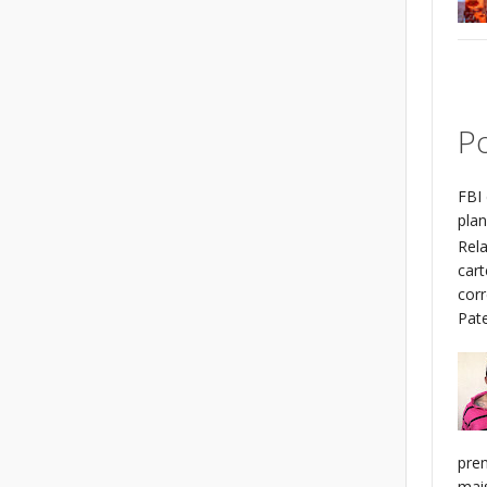
Po
FBI 
plan
Rel
cart
cor
Patel
pren
mais