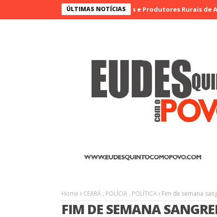
 Destaque na I Feira de Artesãos e Produtores Rurais de Aracatiaç
ÚLTIMAS NOTÍCIAS
Home
CEARÁ
,
POLÍCIA
,
POLÍTICA
Fim de semana sang
FIM DE SEMANA SANGRE