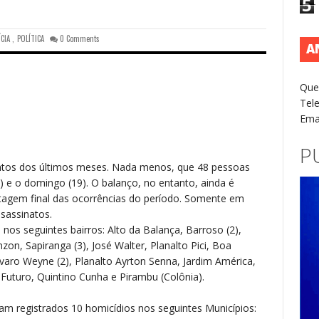
5
ÍCIA
,
POLÍTICA
0 Comments
A
Que
Tel
Ema
P
ntos dos últimos meses. Nada menos, que 48 pessoas
7) e o domingo (19). O balanço, no entanto, ainda é
ntagem final das ocorrências do período. Somente em
ssassinatos.
nos seguintes bairros: Alto da Balança, Barroso (2),
zon, Sapiranga (3), José Walter, Planalto Pici, Boa
Álvaro Weyne (2), Planalto Ayrton Senna, Jardim América,
Futuro, Quintino Cunha e Pirambu (Colônia).
am registrados 10 homicídios nos seguintes Municípios: