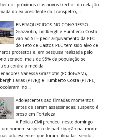
eber nos próximos dias novos trechos da delação
iada do ex-presidente da Transpetro, ...
ENFRAQUECIDOS NO CONGRESSO
Grazziotin, Lindbergh e Humberto Costa
vão ao STF pedir arquivamento da PEC
do Teto de Gastos PEC tem sido alvo de
meros protestos e, em pesquisa realizada pelo
prio senado, mais de 95% da população se
trou contra a medida.
senadores Vanessa Grazziotin (PCdoB/AM),
dbergh Farias (PT/RJ) e Humberto Costa (PT/PE)
ocolaram, no ...
Adolescentes são filmadas momentos
antes de serem assassinadas; suspeito é
preso em Fortaleza
A Polícia Civil prendeu, neste domingo
), um homem suspeito de participação na morte
duas adolescentes que foram filmadas sendo ...