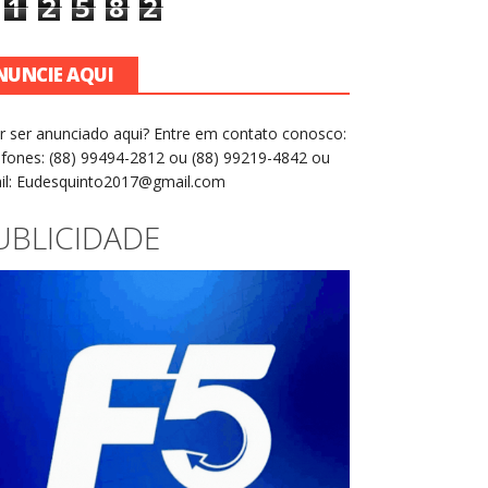
1
2
5
8
2
NUNCIE AQUI
r ser anunciado aqui? Entre em contato conosco:
efones: (88) 99494-2812 ou (88) 99219-4842 ou
il: Eudesquinto2017@gmail.com
UBLICIDADE