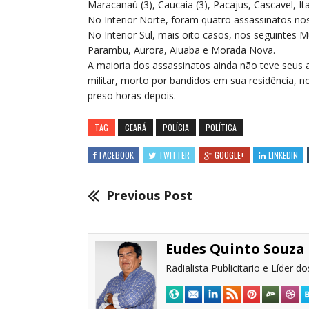
Maracanaú (3), Caucaia (3), Pacajus, Cascavel, Ita
No Interior Norte, foram quatro assassinatos no
No Interior Sul, mais oito casos, nos seguintes M
Parambu, Aurora, Aiuaba e Morada Nova.
A maioria dos assassinatos ainda não teve seus au
militar, morto por bandidos em sua residência, 
preso horas depois.
TAG
CEARÁ
POLÍCIA
POLÍTICA
FACEBOOK
TWITTER
GOOGLE+
LINKEDIN
Previous Post
Eudes Quinto Souza
Radialista Publicitario e Líder 