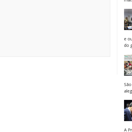
e o
do g
São
aleg
A P