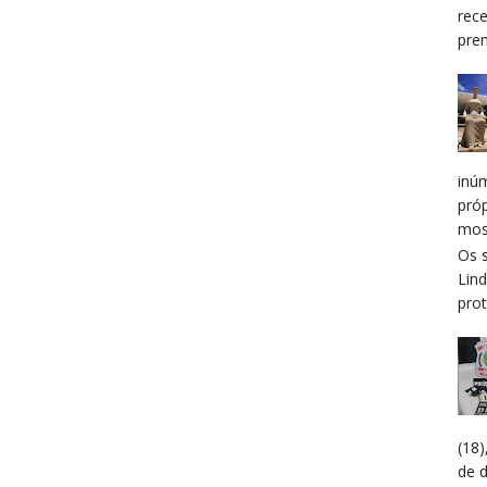
rec
prem
inú
pró
mos
Os 
Lin
prot
(18
de 