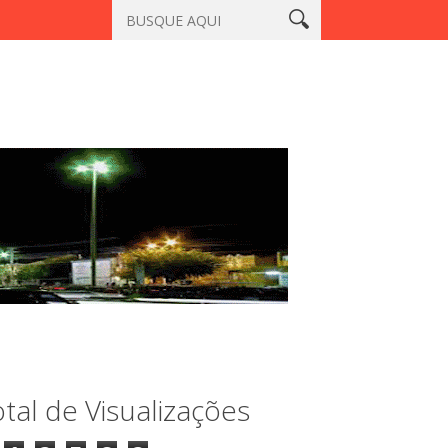
Sobral
Homem que matou a professora Aila Pinto Cardoso é en
tal de Visualizações