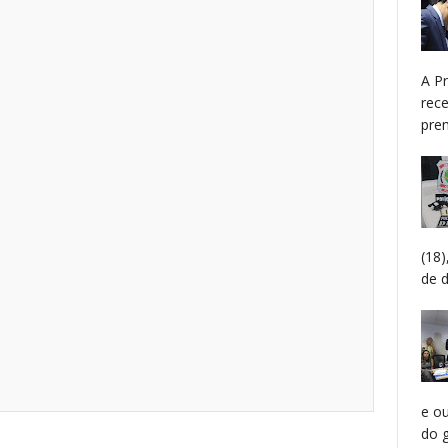
A P
rec
prem
(18
de 
e o
do g