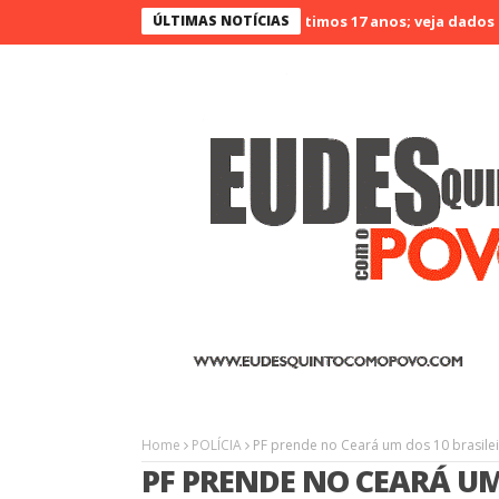
eará é o menos violento nos últimos 17 anos; veja dados
ÚLTIMAS NOTÍCIAS
Agrinor
Home
POLÍCIA
PF prende no Ceará um dos 10 brasilei
PF PRENDE NO CEARÁ UM