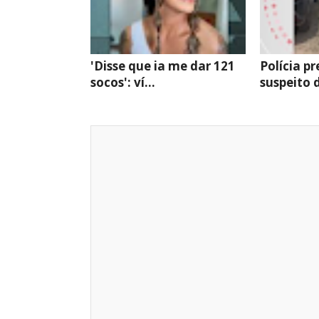
'Disse que ia me dar 121
Polícia p
socos': ví...
suspeito d