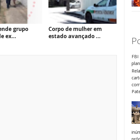
rende grupo
Corpo de mulher em
e ex...
estado avançado ...
Po
FBI 
plan
Rel
cart
cor
Patel
inú
pró