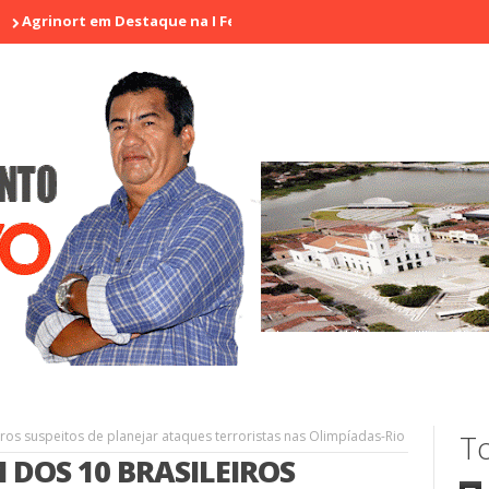
t em Destaque na I Feira de Artesãos e Produtores Rurais de Araca
ros suspeitos de planejar ataques terroristas nas Olimpíadas-Rio
To
 DOS 10 BRASILEIROS