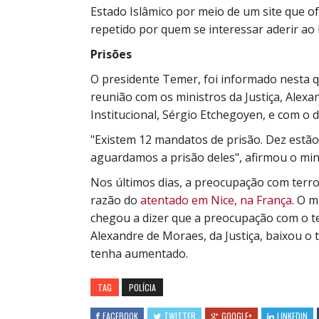
Estado Islâmico por meio de um site que o
repetido por quem se interessar aderir ao 
Prisões
O presidente Temer, foi informado nesta q
reunião com os ministros da Justiça, Alex
Institucional, Sérgio Etchegoyen, e com o d
"Existem 12 mandatos de prisão. Dez estão
aguardamos a prisão deles", afirmou o minis
Nos últimos dias, a preocupação com terr
razão do
atentado em Nice, na França
. O m
chegou a dizer que a preocupação com o te
Alexandre de Moraes, da Justiça, baixou 
tenha aumentado.
TAG
POLÍCIA
FACEBOOK
TWITTER
GOOGLE+
LINKEDIN