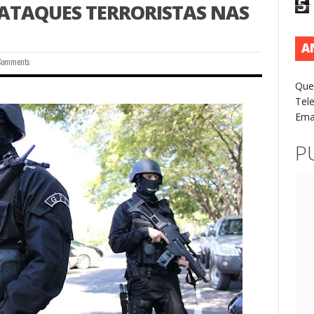
5
 ATAQUES TERRORISTAS NAS
A
Comments
Que
Tel
Ema
P