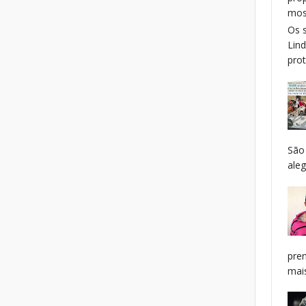
mos
Os 
Lin
prot
São
aleg
pren
mais