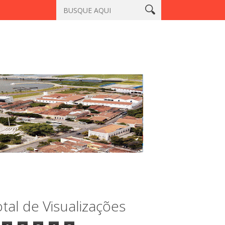
tiaçu, Sobral
Vigilante é morto a tiros em laboratório no centro
tal de Visualizações