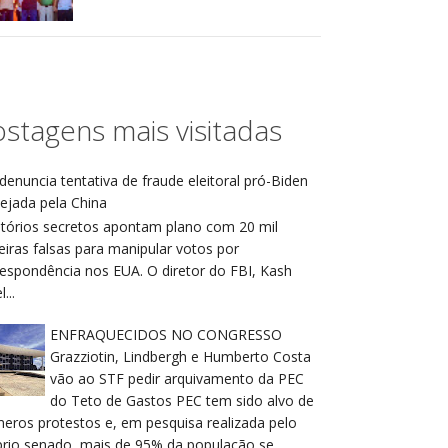
stagens mais visitadas
denuncia tentativa de fraude eleitoral pró-Biden
ejada pela China
atórios secretos apontam plano com 20 mil
eiras falsas para manipular votos por
respondência nos EUA. O diretor do FBI, Kash
...
ENFRAQUECIDOS NO CONGRESSO
Grazziotin, Lindbergh e Humberto Costa
vão ao STF pedir arquivamento da PEC
do Teto de Gastos PEC tem sido alvo de
meros protestos e, em pesquisa realizada pelo
prio senado, mais de 95% da população se