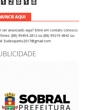
1
2
8
1
8
NUNCIE AQUI
r ser anunciado aqui? Entre em contato conosco:
efones: (88) 99494-2812 ou (88) 99219-4842 ou
il: Eudesquinto2017@gmail.com
UBLICIDADE