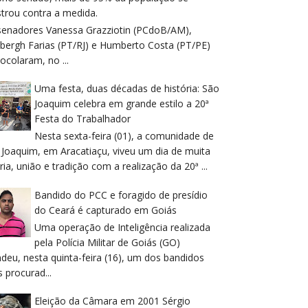
trou contra a medida.
senadores Vanessa Grazziotin (PCdoB/AM),
dbergh Farias (PT/RJ) e Humberto Costa (PT/PE)
ocolaram, no ...
Uma festa, duas décadas de história: São
Joaquim celebra em grande estilo a 20ª
Festa do Trabalhador
Nesta sexta-feira (01), a comunidade de
 Joaquim, em Aracatiaçu, viveu um dia de muita
ria, união e tradição com a realização da 20ª ...
Bandido do PCC e foragido de presídio
do Ceará é capturado em Goiás
Uma operação de Inteligência realizada
pela Polícia Militar de Goiás (GO)
deu, nesta quinta-feira (16), um dos bandidos
 procurad...
Eleição da Câmara em 2001 Sérgio