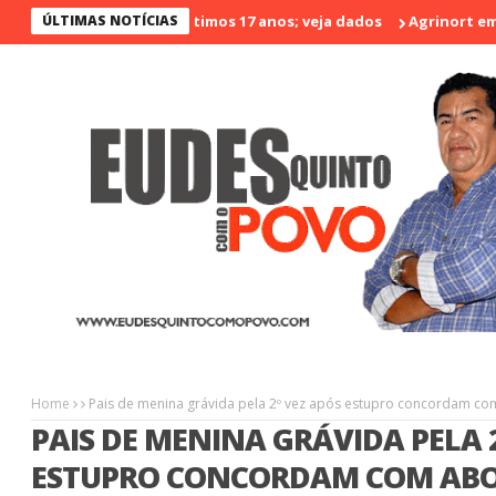
enos violento nos últimos 17 anos; veja dados
ÚLTIMAS NOTÍCIAS
Agrinort em Desta
Home
Pais de menina grávida pela 2º vez após estupro concordam com
PAIS DE MENINA GRÁVIDA PELA 
ESTUPRO CONCORDAM COM AB