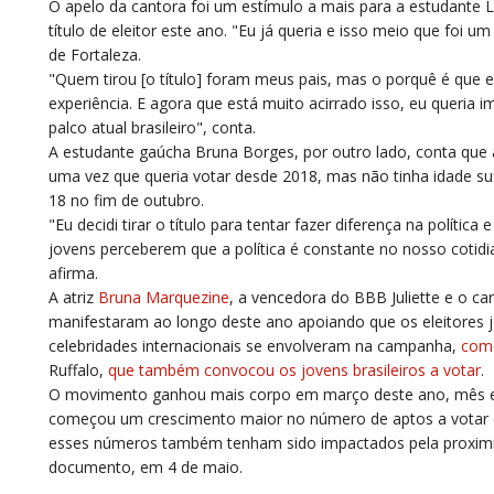
O apelo da cantora foi um estímulo a mais para a estudante L
título de eleitor este ano. "Eu já queria e isso meio que foi 
de Fortaleza.
"Quem tirou [o título] foram meus pais, mas o porquê é que eu
experiência. E agora que está muito acirrado isso, eu queria 
palco atual brasileiro", conta.
A estudante gaúcha Bruna Borges, por outro lado, conta que 
uma vez que queria votar desde 2018, mas não tinha idade suf
18 no fim de outubro.
"Eu decidi tirar o título para tentar fazer diferença na polític
jovens perceberem que a política é constante no nosso cotidi
afirma.
A atriz
Bruna Marquezine
, a vencedora do BBB Juliette e o ca
manifestaram ao longo deste ano apoiando que os eleitores jov
celebridades internacionais se envolveram na campanha,
como
Ruffalo,
que também convocou os jovens brasileiros a votar
.
O movimento ganhou mais corpo em março deste ano, mês 
começou um crescimento maior no número de aptos a votar des
esses números também tenham sido impactados pela proximida
documento, em 4 de maio.