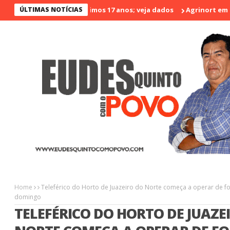
 violento nos últimos 17 anos; veja dados
ÚLTIMAS NOTÍCIAS
Agrinort em Destaque 
Home
Teleférico do Horto de Juazeiro do Norte começa a operar de fo
domingo
TELEFÉRICO DO HORTO DE JUAZE