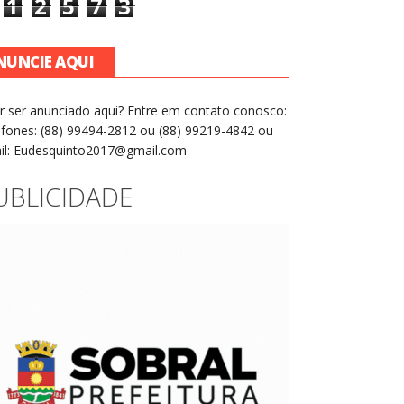
1
2
5
7
3
NUNCIE AQUI
r ser anunciado aqui? Entre em contato conosco:
efones: (88) 99494-2812 ou (88) 99219-4842 ou
il: Eudesquinto2017@gmail.com
UBLICIDADE