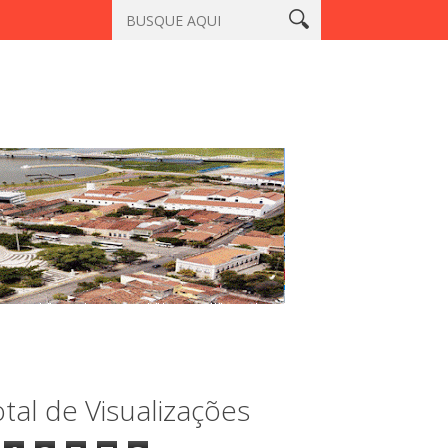
racatiaçu, Sobral
Vigilante é morto a tiros em laboratório no ce
tal de Visualizações