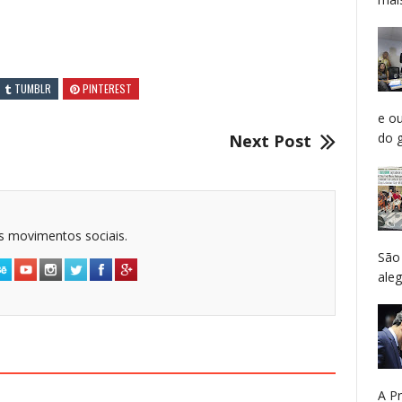
TUMBLR
PINTEREST
e o
do g
Next Post
dos movimentos sociais.
São
aleg
A P