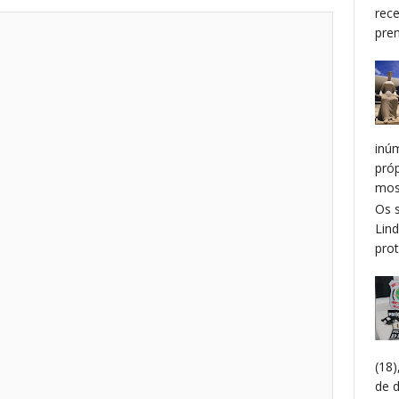
rec
prem
inú
pró
mos
Os 
Lin
prot
(18
de 