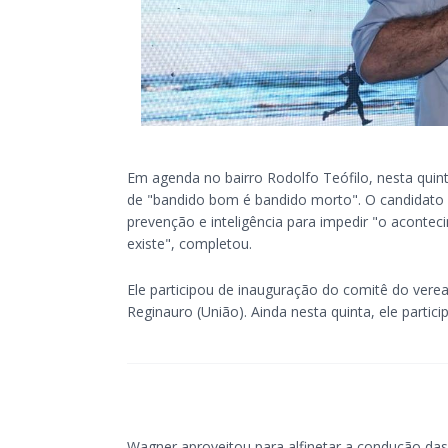
Em agenda no bairro Rodolfo Teófilo, nesta quint
de "bandido bom é bandido morto". O candidato
prevenção e inteligência para impedir "o aconte
existe", completou.
Ele participou de inauguração do comitê do vere
Reginauro (União). Ainda nesta quinta, ele parti
Wagner aproveitou para alfinetar a condução das