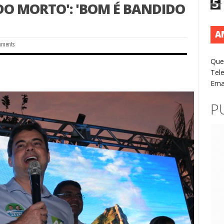
5
DO MORTO': 'BOM É BANDIDO
A
mments
Que
Tel
Ema
P