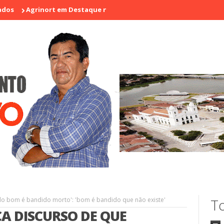
inort em Destaque na I Feira de Artesãos e Produtores Rurais de A
ido bom é bandido morto': 'bom é bandido que não existe'
To
A DISCURSO DE QUE