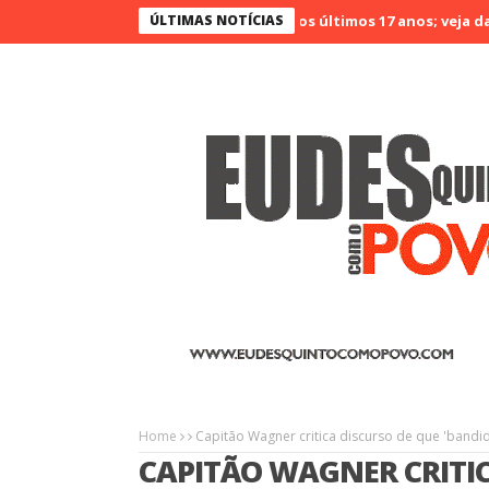
no Ceará é o menos violento nos últimos 17 anos; veja dados
ÚLTIMAS NOTÍCIAS
Agr
Home
Capitão Wagner critica discurso de que 'band
CAPITÃO WAGNER CRITIC