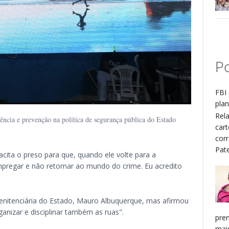
Po
FBI 
plan
Rel
ncia e prevenção na política de segurança pública do Estado
cart
cor
Patel
cita o preso para que, quando ele volte para a
empregar e não retornar ao mundo do crime. Eu acredito
 Penitenciária do Estado, Mauro Albuquerque, mas afirmou
anizar e disciplinar também as ruas".
pren
mais