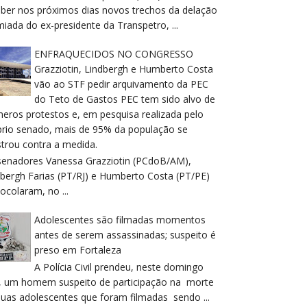
eber nos próximos dias novos trechos da delação
iada do ex-presidente da Transpetro, ...
ENFRAQUECIDOS NO CONGRESSO
Grazziotin, Lindbergh e Humberto Costa
vão ao STF pedir arquivamento da PEC
do Teto de Gastos PEC tem sido alvo de
meros protestos e, em pesquisa realizada pelo
prio senado, mais de 95% da população se
trou contra a medida.
senadores Vanessa Grazziotin (PCdoB/AM),
dbergh Farias (PT/RJ) e Humberto Costa (PT/PE)
ocolaram, no ...
Adolescentes são filmadas momentos
antes de serem assassinadas; suspeito é
preso em Fortaleza
A Polícia Civil prendeu, neste domingo
), um homem suspeito de participação na morte
duas adolescentes que foram filmadas sendo ...