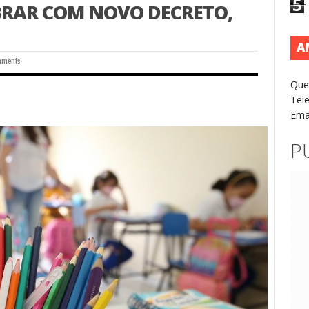
5
BRAR COM NOVO DECRETO,
A
mments
Que
Tel
Ema
P