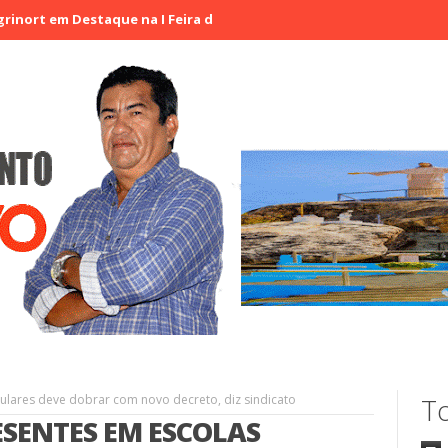
Destaque na I Feira de Artesãos e Produtores Rurais de Aracatiaçu
ulares deve dobrar com novo decreto, diz sindicato
To
SENTES EM ESCOLAS