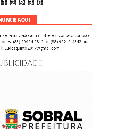
1
2
9
3
0
NUNCIE AQUI
r ser anunciado aqui? Entre em contato conosco:
efones: (88) 99494-2812 ou (88) 99219-4842 ou
il: Eudesquinto2017@gmail.com
UBLICIDADE