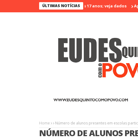
é o menos violento nos últimos 17 anos; veja dados
ÚLTIMAS NOTÍCIAS
Agrinort em 
Home
Número de alunos presentes em escolas partic
NÚMERO DE ALUNOS PRE