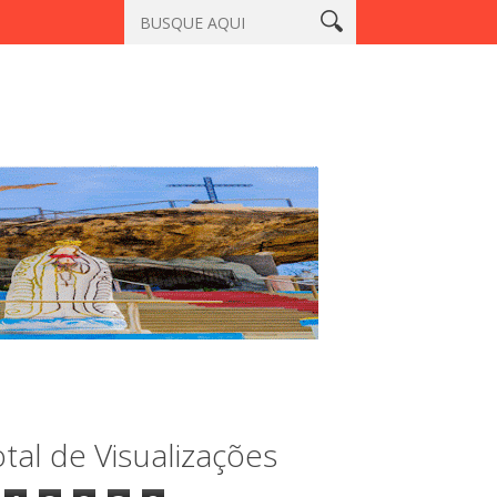
, Sobral
Vigilante é morto a tiros em laboratório no centro de S
tal de Visualizações