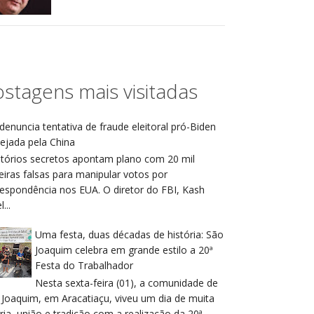
stagens mais visitadas
denuncia tentativa de fraude eleitoral pró-Biden
ejada pela China
atórios secretos apontam plano com 20 mil
eiras falsas para manipular votos por
respondência nos EUA. O diretor do FBI, Kash
...
Uma festa, duas décadas de história: São
Joaquim celebra em grande estilo a 20ª
Festa do Trabalhador
Nesta sexta-feira (01), a comunidade de
 Joaquim, em Aracatiaçu, viveu um dia de muita
ria, união e tradição com a realização da 20ª ...