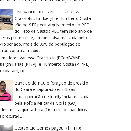
ENFRAQUECIDOS NO CONGRESSO
Grazziotin, Lindbergh e Humberto Costa
vão ao STF pedir arquivamento da PEC
do Teto de Gastos PEC tem sido alvo de
meros protestos e, em pesquisa realizada pelo
prio senado, mais de 95% da população se
trou contra a medida.
senadores Vanessa Grazziotin (PCdoB/AM),
dbergh Farias (PT/RJ) e Humberto Costa (PT/PE)
ocolaram, no ...
Bandido do PCC e foragido de presídio
do Ceará é capturado em Goiás
Uma operação de Inteligência realizada
pela Polícia Militar de Goiás (GO)
deu, nesta quinta-feira (16), um dos bandidos
 procurad...
Gestão Cid Gomes pagou R$ 111,6