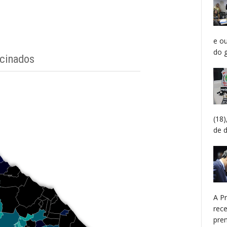
e o
do g
(18
de 
A P
rec
prem