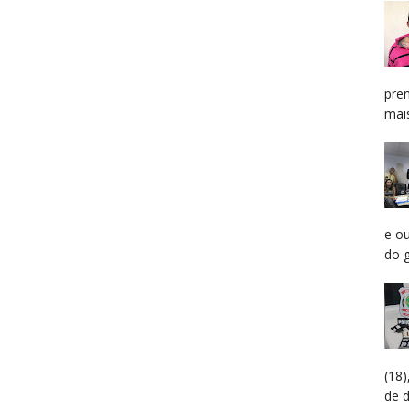
pren
mais
e o
do g
(18
de 