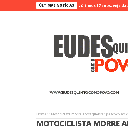
no Ceará é o menos violento nos últimos 17 anos; veja dados
ÚLTIMAS NOTÍCIAS
Agr
Home
Motociclista morre após quebrar pescoço ao c
MOTOCICLISTA MORRE A