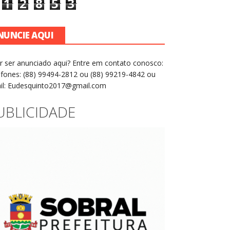
1
2
8
5
3
NUNCIE AQUI
r ser anunciado aqui? Entre em contato conosco:
efones: (88) 99494-2812 ou (88) 99219-4842 ou
il: Eudesquinto2017@gmail.com
UBLICIDADE