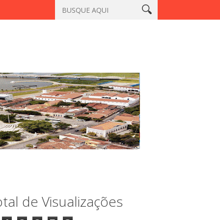
acatiaçu, Sobral
Vigilante é morto a tiros em laboratório no ce
tal de Visualizações