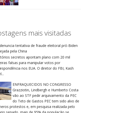
stagens mais visitadas
denuncia tentativa de fraude eleitoral pró-Biden
ejada pela China
atórios secretos apontam plano com 20 mil
eiras falsas para manipular votos por
respondência nos EUA. O diretor do FBI, Kash
...
ENFRAQUECIDOS NO CONGRESSO
Grazziotin, Lindbergh e Humberto Costa
vão ao STF pedir arquivamento da PEC
do Teto de Gastos PEC tem sido alvo de
meros protestos e, em pesquisa realizada pelo
prio senado, mais de 95% da população se