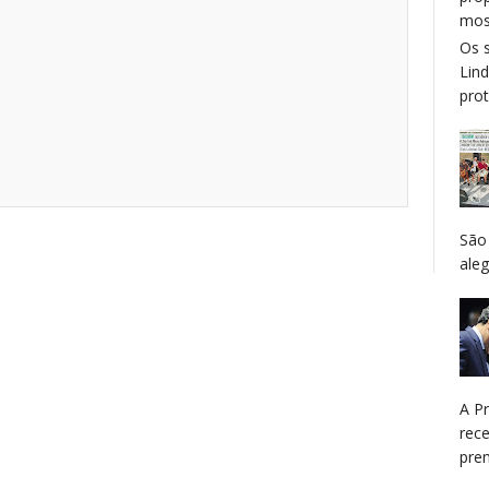
mos
Os 
Lin
prot
São
aleg
A P
rec
prem