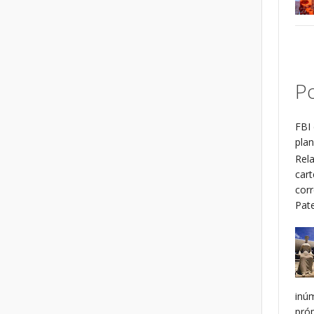
Po
FBI 
plan
Rel
cart
cor
Patel
inú
pró