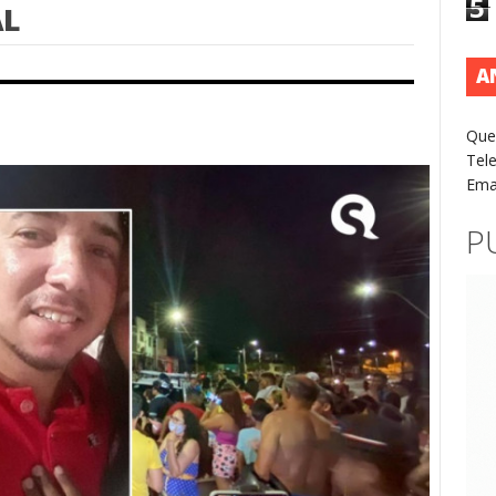
5
AL
A
Que
Tel
Ema
P