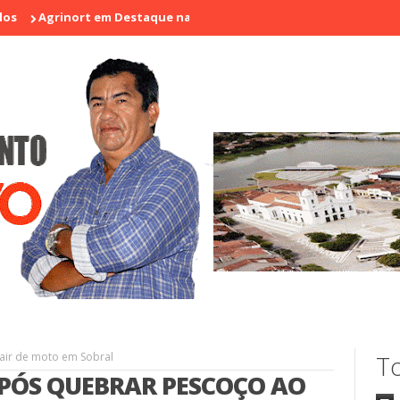
inort em Destaque na I Feira de Artesãos e Produtores Rurais de Ar
air de moto em Sobral
To
PÓS QUEBRAR PESCOÇO AO