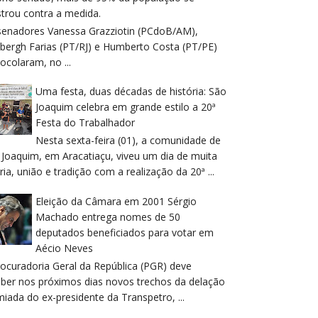
trou contra a medida.
senadores Vanessa Grazziotin (PCdoB/AM),
dbergh Farias (PT/RJ) e Humberto Costa (PT/PE)
ocolaram, no ...
Uma festa, duas décadas de história: São
Joaquim celebra em grande estilo a 20ª
Festa do Trabalhador
Nesta sexta-feira (01), a comunidade de
 Joaquim, em Aracatiaçu, viveu um dia de muita
ria, união e tradição com a realização da 20ª ...
Eleição da Câmara em 2001 Sérgio
Machado entrega nomes de 50
deputados beneficiados para votar em
Aécio Neves
rocuradoria Geral da República (PGR) deve
eber nos próximos dias novos trechos da delação
iada do ex-presidente da Transpetro, ...