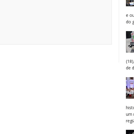
e o
do g
(18
de 
hist
um 
regiã