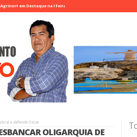
em Destaque na I Feira de Artesãos e Produtores Rurais de Aracati
obral e defende Oscar
To
ESBANCAR OLIGARQUIA DE