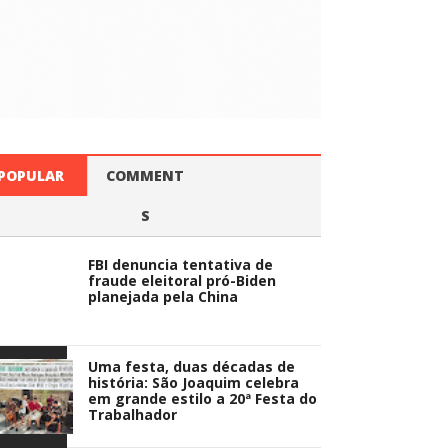
POPULAR
COMMENT
S
FBI denuncia tentativa de
didato à
fraude eleitoral pró-Biden
planejada pela China
ade,
Uma festa, duas décadas de
história: São Joaquim celebra
em grande estilo a 20ª Festa do
Trabalhador