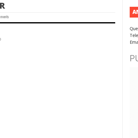
R
A
mments
Que
Tel
o
Ema
P