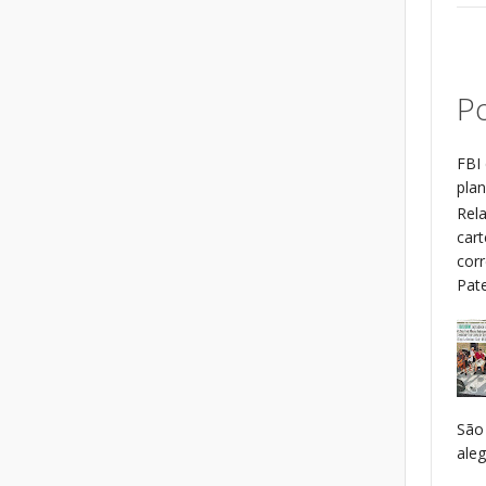
Po
FBI 
plan
Rel
cart
cor
Patel
São
aleg