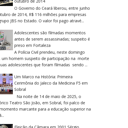
outubro de 2014
O Governo do Ceará liberou, entre junho
utubro de 2014, R$ 116 milhões para empresas
rupo JBS no Estado. O valor foi pago atravé...
Adolescentes são filmadas momentos
antes de serem assassinadas; suspeito é
preso em Fortaleza
A Polícia Civil prendeu, neste domingo
), um homem suspeito de participação na morte
duas adolescentes que foram filmadas sendo ...
Um Marco na História: Primeira
Cerimônia do Jaleco da Medicina F5 em
Sobral
Na noite de 14 de maio de 2025, o
órico Teatro São João, em Sobral, foi palco de
momento marcante para a educação superior na
...
Eleição da Câmara em 2001 Sérgio