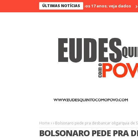
ará é o menos violento nos últimos 17 anos; veja dados
ÚLTIMAS NOTÍCIAS
Agrinort 
Home
Bolsonaro pede pra desbancar oligarquia de S
BOLSONARO PEDE PRA D