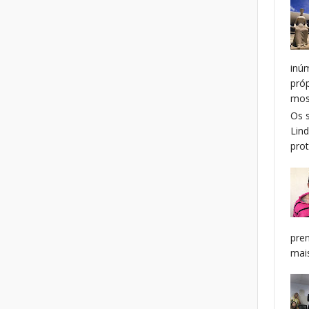
inú
pró
mos
Os 
Lin
prot
pren
mais