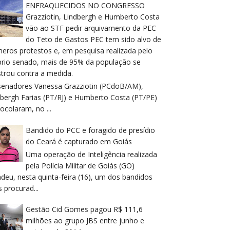
ENFRAQUECIDOS NO CONGRESSO
Grazziotin, Lindbergh e Humberto Costa
vão ao STF pedir arquivamento da PEC
do Teto de Gastos PEC tem sido alvo de
meros protestos e, em pesquisa realizada pelo
prio senado, mais de 95% da população se
trou contra a medida.
senadores Vanessa Grazziotin (PCdoB/AM),
dbergh Farias (PT/RJ) e Humberto Costa (PT/PE)
ocolaram, no ...
Bandido do PCC e foragido de presídio
do Ceará é capturado em Goiás
Uma operação de Inteligência realizada
pela Polícia Militar de Goiás (GO)
deu, nesta quinta-feira (16), um dos bandidos
 procurad...
Gestão Cid Gomes pagou R$ 111,6
milhões ao grupo JBS entre junho e