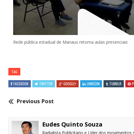
Rede pública estadual de Manaus retoma aulas presenciais
TAG
FACEBOOK
TWITTER
GOOGLE+
LINKEDIN
TUMBLR
P
Previous Post
Eudes Quinto Souza
Radialista Publicitario e Líder dos movimentos s