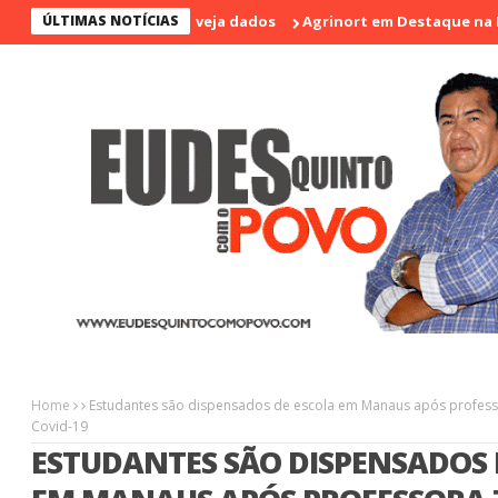
últimos 17 anos; veja dados
ÚLTIMAS NOTÍCIAS
Agrinort em Destaque na I Feira de 
Home
Estudantes são dispensados de escola em Manaus após professo
Covid-19
ESTUDANTES SÃO DISPENSADOS 