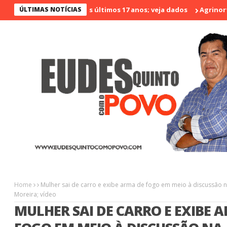
 o menos violento nos últimos 17 anos; veja dados
ÚLTIMAS NOTÍCIAS
Agrinort em D
Home
Mulher sai de carro e exibe arma de fogo em meio à discussã
Moreira; vídeo
MULHER SAI DE CARRO E EXIBE 