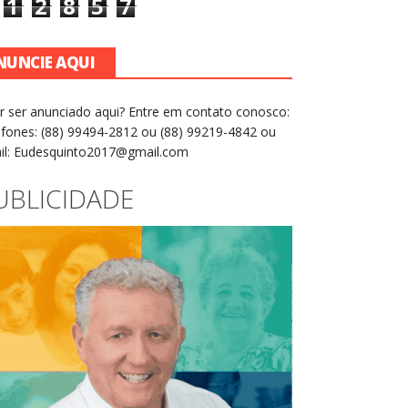
1
2
8
5
7
NUNCIE AQUI
r ser anunciado aqui? Entre em contato conosco:
efones: (88) 99494-2812 ou (88) 99219-4842 ou
il: Eudesquinto2017@gmail.com
UBLICIDADE