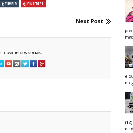
TUMBLR
PINTEREST
Next Post
pren
mais
dos movimentos sociais.
e o
do g
(18
de 