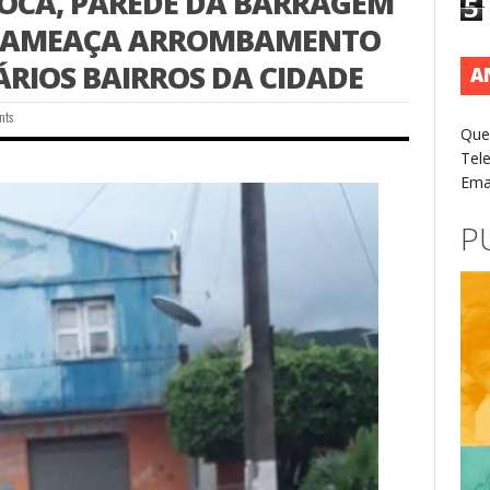
POCA, PAREDE DA BARRAGEM
5
E AMEAÇA ARROMBAMENTO
RIOS BAIRROS DA CIDADE
A
nts
Que
Tel
Ema
P