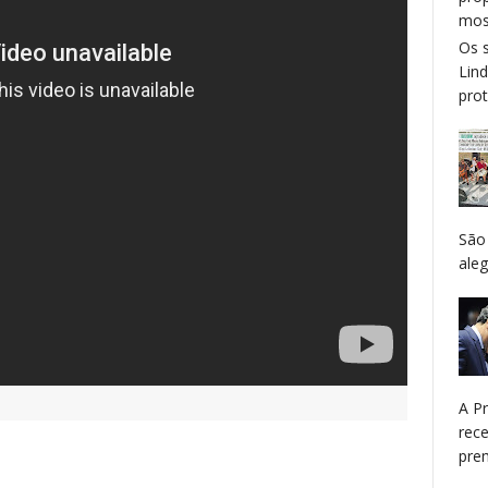
mos
Os 
Lin
prot
São
aleg
A P
rec
prem