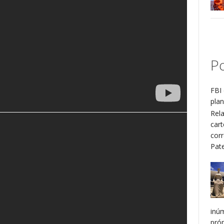
Po
FBI 
plan
Rel
cart
cor
Patel
inú
pró