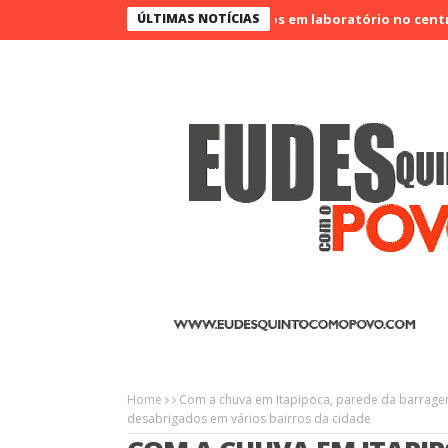
Vigilante é morto a tiros em laboratório no centro de Sobra
ÚLTIMAS NOTÍCIAS
Home
Com a chuva em Itapipoca, parede da barrag
desabrigados em vários bairros da cidade