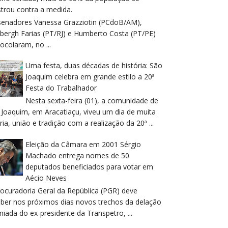
trou contra a medida.
senadores Vanessa Grazziotin (PCdoB/AM),
dbergh Farias (PT/RJ) e Humberto Costa (PT/PE)
ocolaram, no ...
Uma festa, duas décadas de história: São
Joaquim celebra em grande estilo a 20ª
Festa do Trabalhador
Nesta sexta-feira (01), a comunidade de
 Joaquim, em Aracatiaçu, viveu um dia de muita
ria, união e tradição com a realização da 20ª ...
Eleição da Câmara em 2001 Sérgio
Machado entrega nomes de 50
deputados beneficiados para votar em
Aécio Neves
rocuradoria Geral da República (PGR) deve
eber nos próximos dias novos trechos da delação
iada do ex-presidente da Transpetro, ...