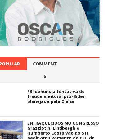
POPULAR
COMMENT
S
FBI denuncia tentativa de
fraude eleitoral pró-Biden
planejada pela China
ENFRAQUECIDOS NO CONGRESSO
Grazziotin, Lindbergh e
Humberto Costa vão ao STF
pedir arquivamento da PEC do