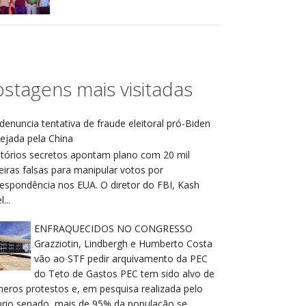
stagens mais visitadas
denuncia tentativa de fraude eleitoral pró-Biden
ejada pela China
atórios secretos apontam plano com 20 mil
eiras falsas para manipular votos por
respondência nos EUA. O diretor do FBI, Kash
...
ENFRAQUECIDOS NO CONGRESSO
Grazziotin, Lindbergh e Humberto Costa
vão ao STF pedir arquivamento da PEC
do Teto de Gastos PEC tem sido alvo de
meros protestos e, em pesquisa realizada pelo
prio senado, mais de 95% da população se