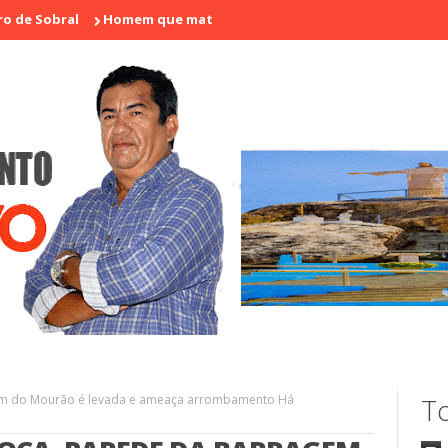
l
Homem que matou a professora Aila Pinto Cardoso é encontra
em do Mourão é levada e ameaça arrombamento Há
To