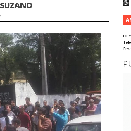
5
 SUZANO
s
A
Que
Tel
Ema
P