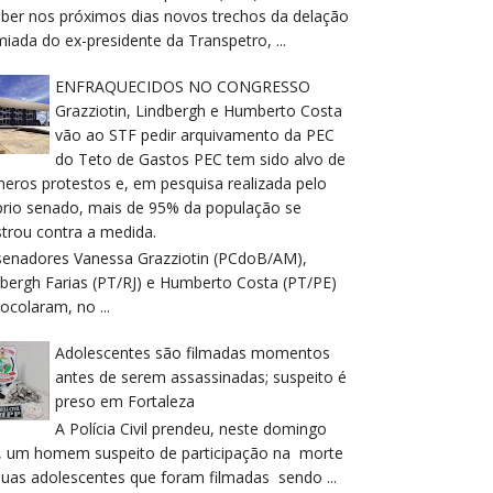
eber nos próximos dias novos trechos da delação
iada do ex-presidente da Transpetro, ...
ENFRAQUECIDOS NO CONGRESSO
Grazziotin, Lindbergh e Humberto Costa
vão ao STF pedir arquivamento da PEC
do Teto de Gastos PEC tem sido alvo de
meros protestos e, em pesquisa realizada pelo
prio senado, mais de 95% da população se
trou contra a medida.
senadores Vanessa Grazziotin (PCdoB/AM),
dbergh Farias (PT/RJ) e Humberto Costa (PT/PE)
ocolaram, no ...
Adolescentes são filmadas momentos
antes de serem assassinadas; suspeito é
preso em Fortaleza
A Polícia Civil prendeu, neste domingo
), um homem suspeito de participação na morte
duas adolescentes que foram filmadas sendo ...