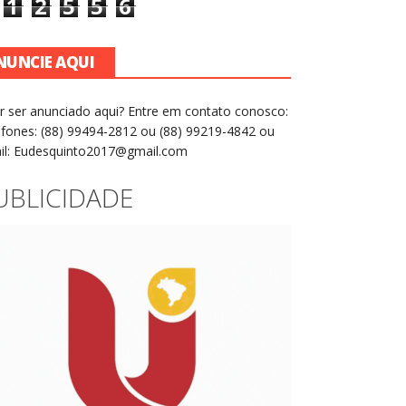
1
2
5
5
6
NUNCIE AQUI
r ser anunciado aqui? Entre em contato conosco:
efones: (88) 99494-2812 ou (88) 99219-4842 ou
il: Eudesquinto2017@gmail.com
UBLICIDADE