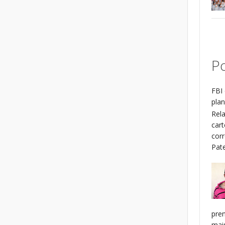
Po
FBI 
plan
Rel
cart
cor
Patel
pren
mais