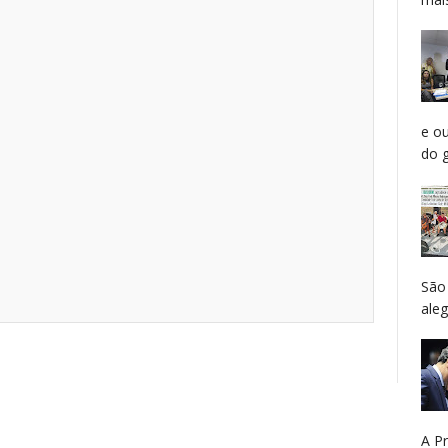
e o
do g
São
aleg
A P