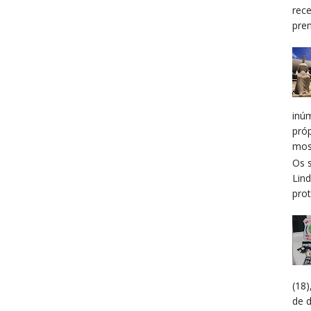
rec
prem
inú
pró
mos
Os 
Lin
prot
(18
de 