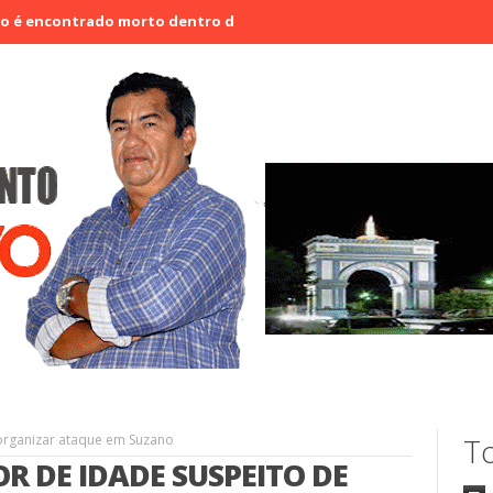
trado morto dentro de presídio
Carnaval 2026 no Ceará é o meno
organizar ataque em Suzano
To
R DE IDADE SUSPEITO DE