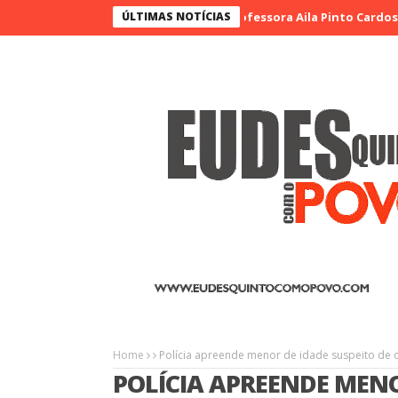
Homem que matou a professora Aila Pinto Cardoso é encon
ÚLTIMAS NOTÍCIAS
Home
Polícia apreende menor de idade suspeito de 
POLÍCIA APREENDE MENO