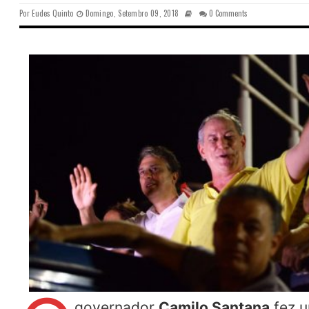
Por
Eudes Quinto
Domingo, Setembro 09, 2018
0 Comments
governador
Camilo Santana
fez u