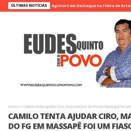
ÚLTIMAS NOTÍCIAS
Agrinort em Destaque na I Feira de Artesãos e Pr
Home
Camilo tenta ajudar Ciro, mas comício do FG em Massapê foi um 
CAMILO TENTA AJUDAR CIRO, M
DO FG EM MASSAPÊ FOI UM FIAS