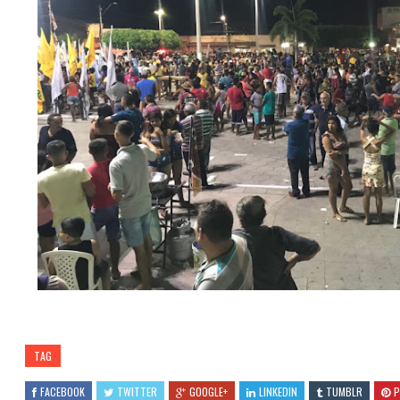
TAG
FACEBOOK
TWITTER
GOOGLE+
LINKEDIN
TUMBLR
P