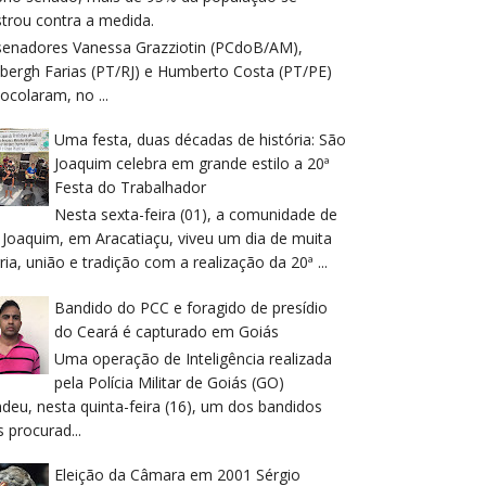
trou contra a medida.
senadores Vanessa Grazziotin (PCdoB/AM),
dbergh Farias (PT/RJ) e Humberto Costa (PT/PE)
ocolaram, no ...
Uma festa, duas décadas de história: São
Joaquim celebra em grande estilo a 20ª
Festa do Trabalhador
Nesta sexta-feira (01), a comunidade de
 Joaquim, em Aracatiaçu, viveu um dia de muita
ria, união e tradição com a realização da 20ª ...
Bandido do PCC e foragido de presídio
do Ceará é capturado em Goiás
Uma operação de Inteligência realizada
pela Polícia Militar de Goiás (GO)
deu, nesta quinta-feira (16), um dos bandidos
 procurad...
Eleição da Câmara em 2001 Sérgio