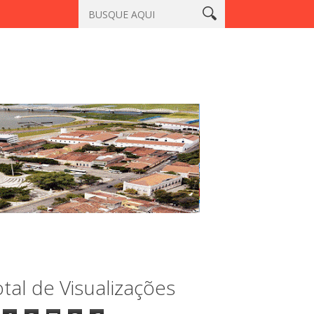
racatiaçu, Sobral
Vigilante é morto a tiros em laboratório no ce
tal de Visualizações