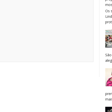
mos
Os 
Lin
prot
São
aleg
pren
mais