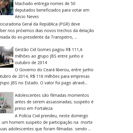
Machado entrega nomes de 50
deputados beneficiados para votar em
Aécio Neves
rocuradoria Geral da República (PGR) deve
eber nos próximos dias novos trechos da delação
iada do ex-presidente da Transpetro, ...
Gestão Cid Gomes pagou R$ 111,6
milhões ao grupo JBS entre junho e
outubro de 2014
O Governo do Ceará liberou, entre junho
utubro de 2014, R$ 116 milhões para empresas
rupo JBS no Estado. O valor foi pago atravé...
Adolescentes são filmadas momentos
antes de serem assassinadas; suspeito é
preso em Fortaleza
A Polícia Civil prendeu, neste domingo
), um homem suspeito de participação na morte
duas adolescentes que foram filmadas sendo ...