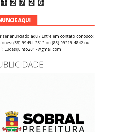
1
2
7
2
6
NUNCIE AQUI
r ser anunciado aqui? Entre em contato conosco:
efones: (88) 99494-2812 ou (88) 99219-4842 ou
il: Eudesquinto2017@gmail.com
UBLICIDADE