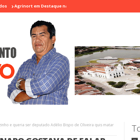
inort em Destaque na I Feira de Artesãos e Produtores Rurais de A
inho e queria ser deputado Adélio Bispo de Oliveira quis matar
To