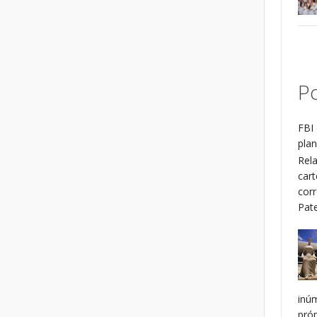
Po
FBI 
plan
Rel
cart
cor
Patel
inú
pró