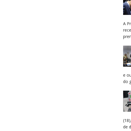
A P
rec
prem
e o
do g
(18
de 