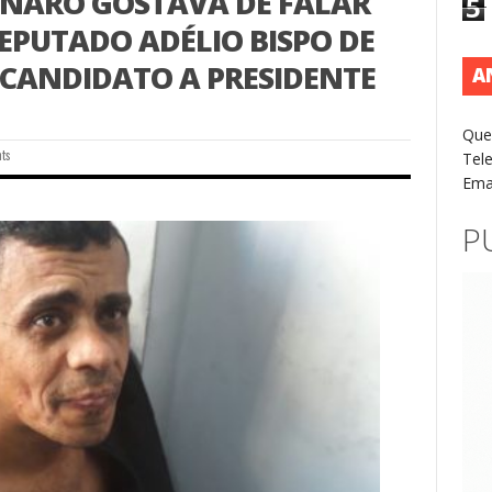
NARO GOSTAVA DE FALAR
5
DEPUTADO ADÉLIO BISPO DE
 CANDIDATO A PRESIDENTE
A
Que
ts
Tel
Ema
P