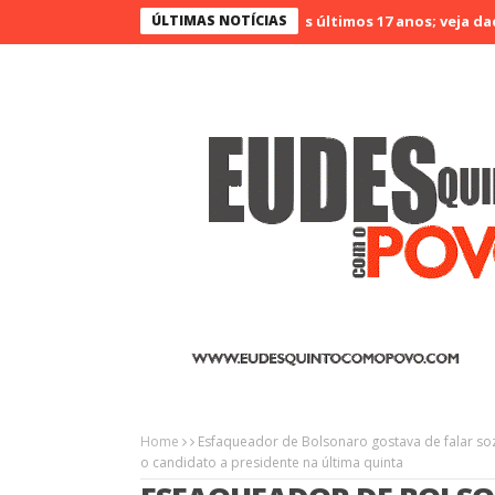
no Ceará é o menos violento nos últimos 17 anos; veja dados
ÚLTIMAS NOTÍCIAS
Agr
Home
Esfaqueador de Bolsonaro gostava de falar soz
o candidato a presidente na última quinta