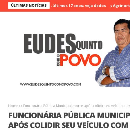
o menos violento nos últimos 17 anos; veja dados
ÚLTIMAS NOTÍCIAS
Agrinort em De
Home
Funcionária Pública Municipal morre após colidir seu veículo c
FUNCIONÁRIA PÚBLICA MUNICI
APÓS COLIDIR SEU VEÍCULO COM