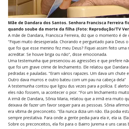
Mãe de Dandara dos Santos. Senhora Francisca Ferreira f
quando soube da morte da filha (Foto: Reprodução/TV Ve
A mãe de Dandara, Francisca Ferreira, diz que o momento é de 
“Fiquei muito desesperada. Chorando e perguntado para Deus o 
que foi que esse menino fez meu Deus? Fiquei assim feito uma
acreditar. Se houve briga ou não”, disse emocionada.
Uma testemunha que presenciou as agressões e que prefere não 
que foi um grave crime de linchamento. Ele relatou que Dandara
pedradas e pauladas. “Eram vários rapazes. Um dava um chute 
Outro dava murros e outro bateu com um pau na cabeça dela”
A testemunha contou que ligou dus vezes para a polícia. E alerto
eles não fossem, ia acontecer o pior. “Foi um linchamento muito
A irmã de Dandara, Sônia Maria, relatou que a irmã era muito q
deixava de fazer um favor sequer para as pessoas. Sônia afir
era vítima de preconceito. “Ela nunca dizia um não. Ela podia es
sempre prestativa. Para onde a gente pedia para ela ir, ela ia. El
Sobre os preconceitos, ela foi para o Bairro Jurema e uns caras b