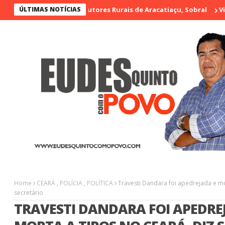
de Artesãos e Produtores Rurais de Aracatiaçu, Sobral
ÚLTIMAS NOTÍCIAS
Vigilante
Home
CEARÁ
,
POLÍCIA
,
POLÍTICA
Travesti Dandara foi apedrejada e mor
secretário
TRAVESTI DANDARA FOI APEDRE