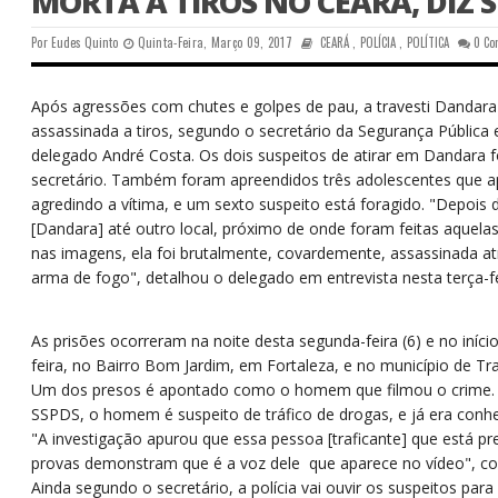
MORTA A TIROS NO CEARÁ, DIZ 
Por
Eudes Quinto
Quinta-Feira, Março 09, 2017
CEARÁ
,
POLÍCIA
,
POLÍTICA
0 C
Após agressões com chutes e golpes de pau, a travesti Dandara
assassinada a tiros, segundo o secretário da Segurança Pública 
delegado André Costa. Os dois suspeitos de atirar em Dandara
secretário. Também foram apreendidos três adolescentes que 
agredindo a vítima, e um sexto suspeito está foragido. "Depois
[Dandara] até outro local, próximo de onde foram feitas aquela
nas imagens, ela foi brutalmente, covardemente, assassinada a
arma de fogo", detalhou o delegado em entrevista nesta terça-fei
As prisões ocorreram na noite desta segunda-feira (6) e no início
feira, no Bairro Bom Jardim, em Fortaleza, e no município de Trai
Um dos presos é apontado como o homem que filmou o crime. S
SSPDS, o homem é suspeito de tráfico de drogas, e já era conhec
"A investigação apurou que essa pessoa [traficante] que está pr
provas demonstram que é a voz dele que aparece no vídeo", co
Ainda segundo o secretário, a polícia vai ouvir os suspeitos para