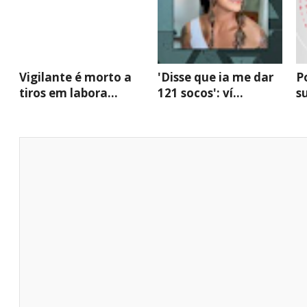
Vigilante é morto a
'Disse que ia me dar
P
tiros em labora...
121 socos': ví...
su