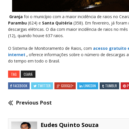
Granja
foi o município com a maior incidência de raios no Cear
Parambu
(624) e
Santa Quitéria
(358). Em fevereiro, já foram 
descargas elétricas. O dia com maior incidência de raios no mês
(12), quando houve 637 raios.
O Sistema de Monitoramento de Raios, com
acesso gratuito e
internet
,
oferece informações sobre o número de descargas at
do tempo em todo o Brasil.
TAG
CEARÁ
FACEBOOK
TWITTER
GOOGLE+
LINKEDIN
TUMBLR
P
Previous Post
Eudes Quinto Souza