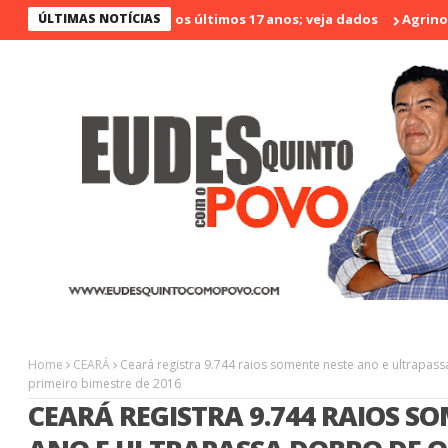
o menos violento nos últimos 17 anos; veja dados
ÚLTIMAS NOTÍCIAS
Agrinort em De
Home
CEARÁ
Ceará registra 9.744 raios somente neste ano e ultrapas
primeiro bimestre de 2016
CEARÁ REGISTRA 9.744 RAIOS S