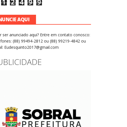
1
2
4
9
9
NUNCIE AQUI
r ser anunciado aqui? Entre em contato conosco:
efones: (88) 99494-2812 ou (88) 99219-4842 ou
il: Eudesquinto2017@gmail.com
UBLICIDADE