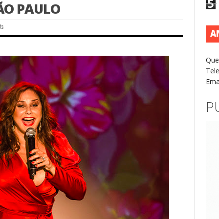
5
ÃO PAULO
ts
A
Que
Tel
Ema
P