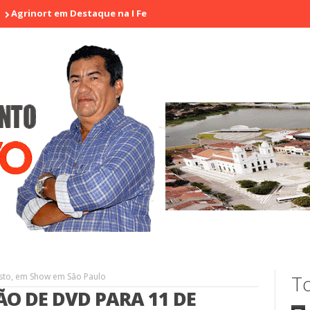
 em Destaque na I Feira de Artesãos e Produtores Rurais de Aracat
sto, em Show em São Paulo
To
O DE DVD PARA 11 DE