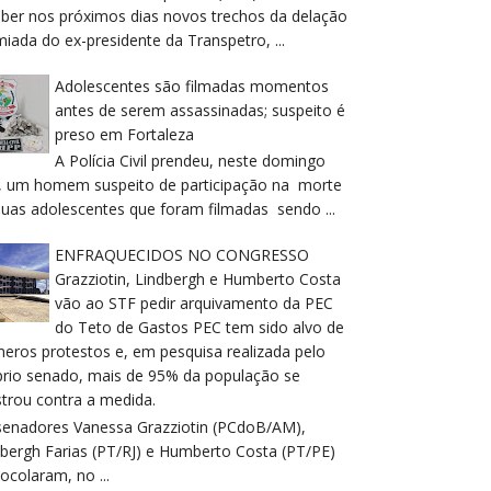
eber nos próximos dias novos trechos da delação
iada do ex-presidente da Transpetro, ...
Adolescentes são filmadas momentos
antes de serem assassinadas; suspeito é
preso em Fortaleza
A Polícia Civil prendeu, neste domingo
), um homem suspeito de participação na morte
duas adolescentes que foram filmadas sendo ...
ENFRAQUECIDOS NO CONGRESSO
Grazziotin, Lindbergh e Humberto Costa
vão ao STF pedir arquivamento da PEC
do Teto de Gastos PEC tem sido alvo de
meros protestos e, em pesquisa realizada pelo
prio senado, mais de 95% da população se
trou contra a medida.
senadores Vanessa Grazziotin (PCdoB/AM),
dbergh Farias (PT/RJ) e Humberto Costa (PT/PE)
ocolaram, no ...