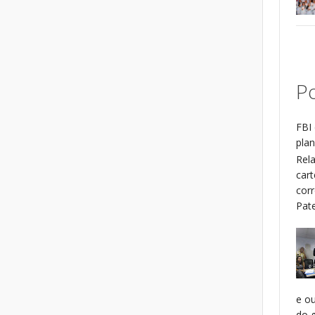
Po
FBI 
plan
Rel
cart
cor
Patel
e o
do g