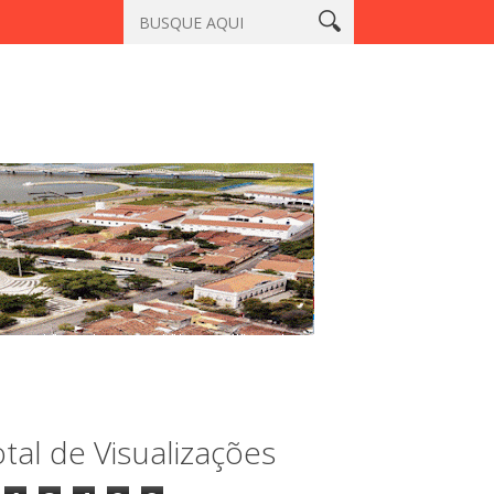
iaçu, Sobral
Vigilante é morto a tiros em laboratório no centro
tal de Visualizações