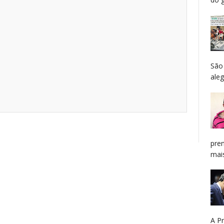
São
aleg
pren
mais
A P