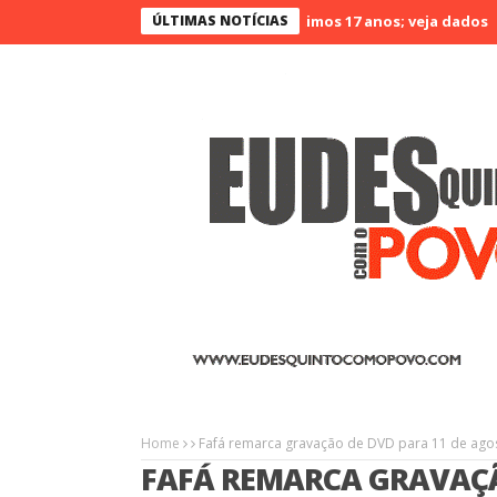
eará é o menos violento nos últimos 17 anos; veja dados
ÚLTIMAS NOTÍCIAS
Agrinort
Home
Fafá remarca gravação de DVD para 11 de ago
FAFÁ REMARCA GRAVAÇÃ