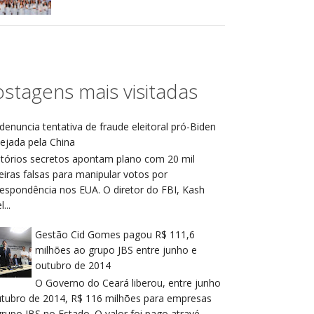
stagens mais visitadas
denuncia tentativa de fraude eleitoral pró-Biden
ejada pela China
atórios secretos apontam plano com 20 mil
eiras falsas para manipular votos por
respondência nos EUA. O diretor do FBI, Kash
...
Gestão Cid Gomes pagou R$ 111,6
milhões ao grupo JBS entre junho e
outubro de 2014
O Governo do Ceará liberou, entre junho
utubro de 2014, R$ 116 milhões para empresas
rupo JBS no Estado. O valor foi pago atravé...