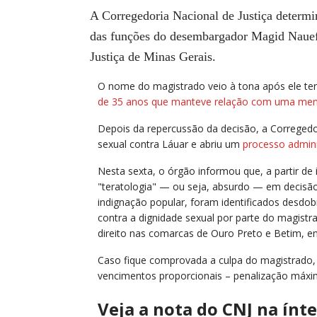
A Corregedoria Nacional de Justiça determin
das funções do desembargador Magid Naue
Justiça de Minas Gerais.
O nome do magistrado veio à tona após ele ter
de 35 anos que manteve relação com uma men
Depois da repercussão da decisão, a Corregedo
sexual contra Láuar e abriu um
processo admini
Nesta sexta, o órgão informou que, a partir de 
"teratologia" — ou seja, absurdo — em decisão
indignação popular, foram identificados desdo
contra a dignidade sexual por parte do magist
direito nas comarcas de Ouro Preto e Betim, e
Caso fique comprovada a culpa do magistrado
vencimentos proporcionais – penalização máxim
Veja a nota do CNJ na ínte