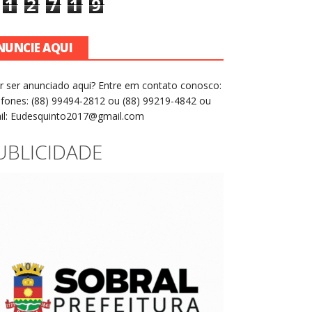
1
2
7
1
9
NUNCIE AQUI
r ser anunciado aqui? Entre em contato conosco:
efones: (88) 99494-2812 ou (88) 99219-4842 ou
il: Eudesquinto2017@gmail.com
UBLICIDADE