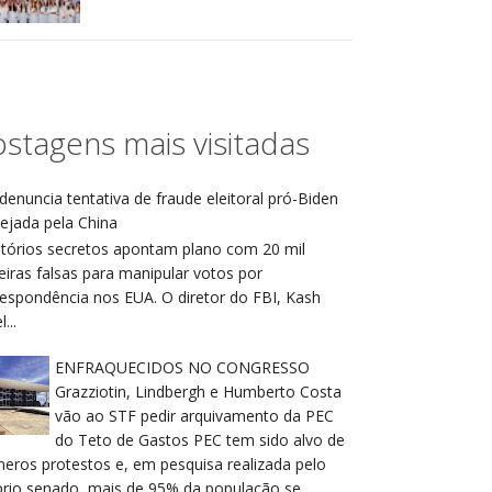
stagens mais visitadas
denuncia tentativa de fraude eleitoral pró-Biden
ejada pela China
atórios secretos apontam plano com 20 mil
eiras falsas para manipular votos por
respondência nos EUA. O diretor do FBI, Kash
...
ENFRAQUECIDOS NO CONGRESSO
Grazziotin, Lindbergh e Humberto Costa
vão ao STF pedir arquivamento da PEC
do Teto de Gastos PEC tem sido alvo de
meros protestos e, em pesquisa realizada pelo
prio senado, mais de 95% da população se