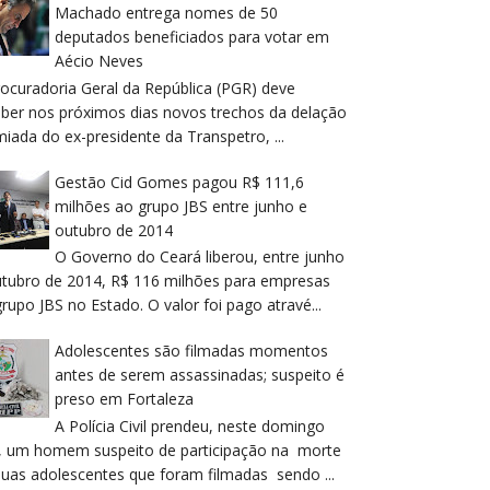
Machado entrega nomes de 50
deputados beneficiados para votar em
Aécio Neves
rocuradoria Geral da República (PGR) deve
eber nos próximos dias novos trechos da delação
iada do ex-presidente da Transpetro, ...
Gestão Cid Gomes pagou R$ 111,6
milhões ao grupo JBS entre junho e
outubro de 2014
O Governo do Ceará liberou, entre junho
utubro de 2014, R$ 116 milhões para empresas
rupo JBS no Estado. O valor foi pago atravé...
Adolescentes são filmadas momentos
antes de serem assassinadas; suspeito é
preso em Fortaleza
A Polícia Civil prendeu, neste domingo
), um homem suspeito de participação na morte
duas adolescentes que foram filmadas sendo ...