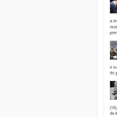
A P
rec
prem
e o
do g
(18
de 