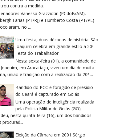
trou contra a medida.
senadores Vanessa Grazziotin (PCdoB/AM),
dbergh Farias (PT/RJ) e Humberto Costa (PT/PE)
ocolaram, no ...
Uma festa, duas décadas de história: São
Joaquim celebra em grande estilo a 20ª
Festa do Trabalhador
Nesta sexta-feira (01), a comunidade de
 Joaquim, em Aracatiaçu, viveu um dia de muita
ria, união e tradição com a realização da 20ª ...
Bandido do PCC e foragido de presídio
do Ceará é capturado em Goiás
Uma operação de Inteligência realizada
pela Polícia Militar de Goiás (GO)
deu, nesta quinta-feira (16), um dos bandidos
 procurad...
Eleição da Câmara em 2001 Sérgio