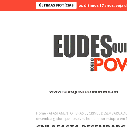
 no Ceará é o menos violento nos últimos 17 anos; veja dados
ÚLTIMAS NOTÍCIAS
Ag
Home
AFASTAMENTO
,
BRASIL
,
CRIME
,
DESEMBARGAD
desembargador que absolveu homem por estupro em