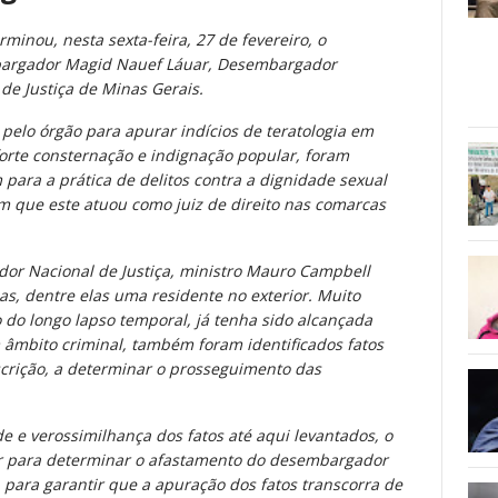
rminou, nesta sexta-feira, 27 de fevereiro, o
bargador Magid Nauef Láuar, Desembargador
de Justiça de Minas Gerais.
 pelo órgão para apurar indícios de teratologia em
forte consternação e indignação popular, foram
ara a prática de delitos contra a dignidade sexual
m que este atuou como juiz de direito nas comarcas
or Nacional de Justiça, ministro Mauro Campbell
s, dentre elas uma residente no exterior. Muito
do longo lapso temporal, já tenha sido alcançada
 âmbito criminal, também foram identificados fatos
scrição, a determinar o prosseguimento das
e e verossimilhança dos fatos até aqui levantados, o
ar para determinar o afastamento do desembargador
 para garantir que a apuração dos fatos transcorra de