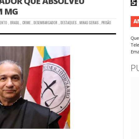
ADOR QUE ABSOLVEU
5
M MG
A
MENTO
,
BRASIL
,
CRIME
,
DESEMBARGADOR
,
DESTAQUES
,
MINAS GERAIS
,
PRISÃO
Que
Tel
Ema
P