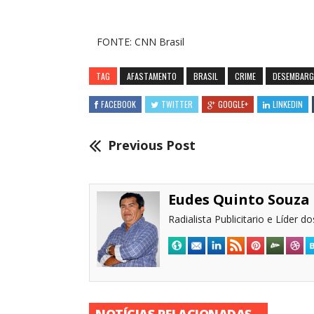
FONTE: CNN Brasil
TAG
AFASTAMENTO
BRASIL
CRIME
DESEMBAR
FACEBOOK
TWITTER
GOOGLE+
LINKEDIN
Previous Post
Eudes Quinto Souza
Radialista Publicitario e Líder 