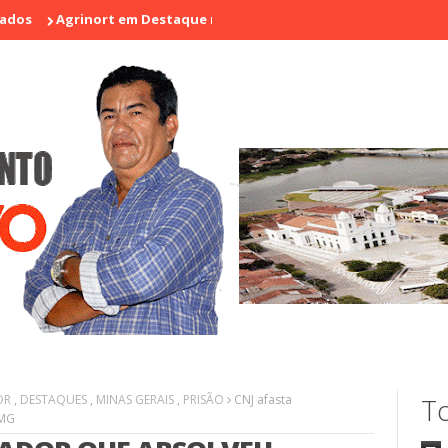
rinort em Destaque na I Feira de Artesãos e Produtores Rurais de 
OR
,
DESTAQUES
,
MINAS GERAIS
,
PRISÃO
CNJ afasta
To
 MG