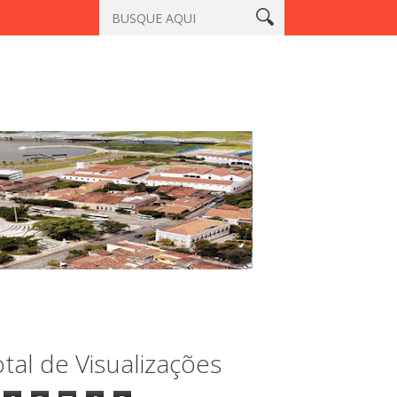
Aracatiaçu, Sobral
Vigilante é morto a tiros em laboratório no c
tal de Visualizações