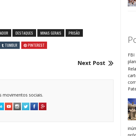
GADOR
DESTAQUES
MINAS GERAIS
PRISÃO
Po
TUMBLR
PINTEREST
FBI 
plan
Next Post
Rel
cart
cor
Patel
dos movimentos sociais.
inú
pró