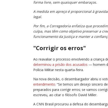
forma livre, sem quaisquer embaraços.
A medida em apreço é proporcional à gravidad
legal.
Por fim, a Corregedoria enfatiza que procedim
culpa, mas têm como objetivo preservar a cred
funcionamento da Justiça e manter a confiança
"Corrigir os erros"
Ao reavaliar o processo envolvendo a criança 
determinou a prisão dos acusados
— homem de 
Polícia Militar nesta quarta-feira.
Na nova decisão, o desembargador abriu o vo
entendimento
. “Se temos um desejo sincero d
preparados para corrigir erros; se vamos corri
escreveu, ao citar o filósofo David Miller.
A
CNN Brasil
procurou a defesa do desembarga