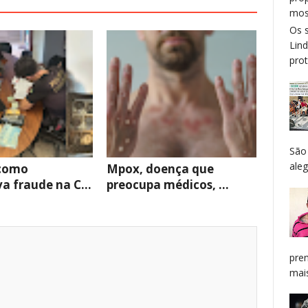
mos
Os 
Lin
prot
São
aleg
como
Mpox, doença que
a fraude na C...
preocupa médicos, ...
pren
mais