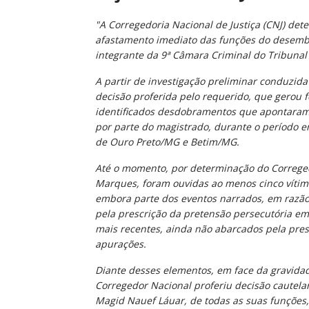
"A Corregedoria Nacional de Justiça (CNJ) dete
afastamento imediato das funções do desem
integrante da 9ª Câmara Criminal do Tribunal 
A partir de investigação preliminar conduzida
decisão proferida pelo requerido, que gerou 
identificados desdobramentos que apontaram p
por parte do magistrado, durante o período e
de Ouro Preto/MG e Betim/MG.
Até o momento, por determinação do Correged
Marques, foram ouvidas ao menos cinco vítima
embora parte dos eventos narrados, em razão 
pela prescrição da pretensão persecutória em
mais recentes, ainda não abarcados pela pre
apurações.
Diante desses elementos, em face da gravidad
Corregedor Nacional proferiu decisão cautel
Magid Nauef Láuar, de todas as suas funções,