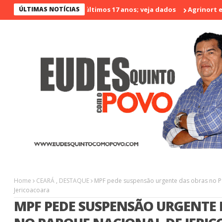
menos violento nos últimos 17 anos; veja dados
ÚLTIMAS NOTÍCIAS
Agrinort em Dest
Home
CEARÁ
,
DESTAQUE
MPF pede suspensão urgente das obras no P
Jericoacoara
MPF PEDE SUSPENSÃO URGENTE 