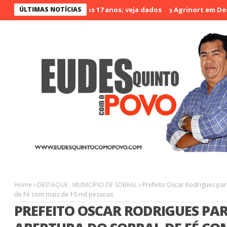
violento nos últimos 17 anos; veja dados
ÚLTIMAS NOTÍCIAS
Agrinort em Destaque n
Home
DESTAQUE
,
MUNICÍPIO DE SOBRAL
Prefeito Oscar Rodrigues par
de Fé com mais de 10 mil pessoas
PREFEITO OSCAR RODRIGUES PAR