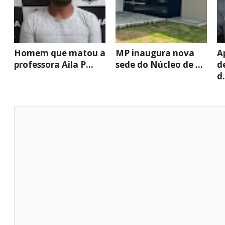
Homem que matou a
MP inaugura nova
A
professora Aila P...
sede do Núcleo de ...
d
d.