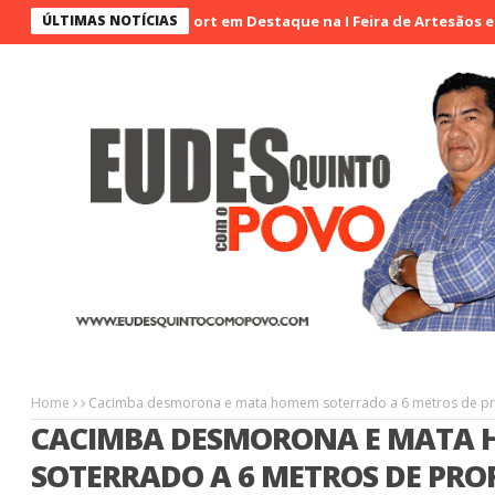
ÚLTIMAS NOTÍCIAS
Agrinort em Destaque na I Feira de Artesãos e Produ
Home
Cacimba desmorona e mata homem soterrado a 6 metros de pr
CACIMBA DESMORONA E MATA
SOTERRADO A 6 METROS DE PR