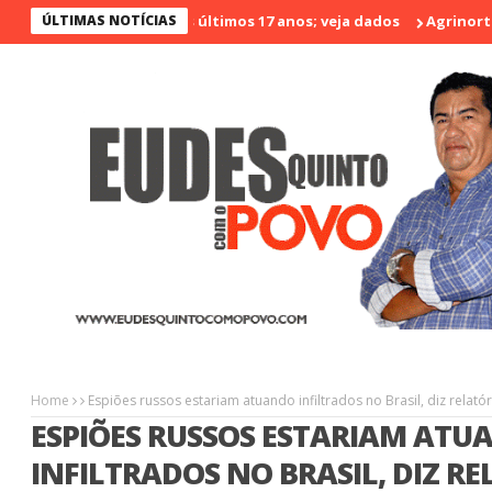
o menos violento nos últimos 17 anos; veja dados
ÚLTIMAS NOTÍCIAS
Agrinort em De
Home
Espiões russos estariam atuando infiltrados no Brasil, diz relatór
ESPIÕES RUSSOS ESTARIAM ATU
INFILTRADOS NO BRASIL, DIZ R