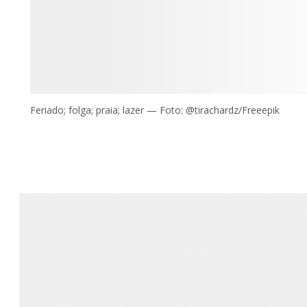
Feriado; folga; praia; lazer — Foto: @tirachardz/Freeepik