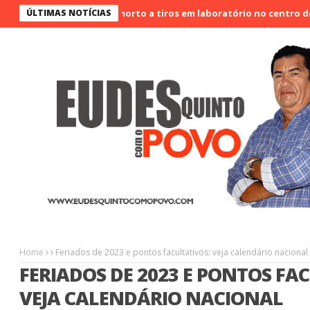
Vigilante é morto a tiros em laboratório no centro de Sobral
ÚLTIMAS NOTÍCIAS
Home
Feriados de 2023 e pontos facultativos: veja calendário nacional
FERIADOS DE 2023 E PONTOS FA
VEJA CALENDÁRIO NACIONAL