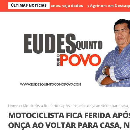
ento nos últimos 17 anos; veja dados
ÚLTIMAS NOTÍCIAS
Agrinort em Destaque na I 
Home
Motociclista fica ferida após atropelar onça ao voltar para casa,
MOTOCICLISTA FICA FERIDA AP
ONÇA AO VOLTAR PARA CASA, 