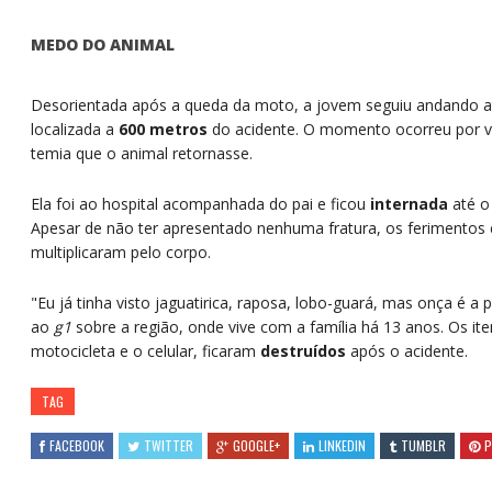
MEDO DO ANIMAL
Desorientada após a queda da moto, a jovem seguiu andando a
localizada a
600 metros
do acidente. O momento ocorreu por vo
temia que o animal retornasse.
Ela foi ao hospital acompanhada do pai e ficou
internada
até o
Apesar de não ter apresentado nenhuma fratura, os ferimento
multiplicaram pelo corpo.
"Eu já tinha visto jaguatirica, raposa, lobo-guará, mas onça é a 
ao
g1
sobre a região, onde vive com a família há 13 anos. Os it
motocicleta e o celular, ficaram
destruídos
após o acidente.
TAG
FACEBOOK
TWITTER
GOOGLE+
LINKEDIN
TUMBLR
P