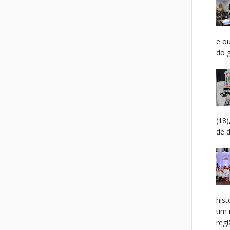
e o
do g
(18
de 
hist
um 
regiã