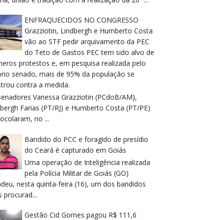
ENFRAQUECIDOS NO CONGRESSO
Grazziotin, Lindbergh e Humberto Costa
vão ao STF pedir arquivamento da PEC
do Teto de Gastos PEC tem sido alvo de
meros protestos e, em pesquisa realizada pelo
prio senado, mais de 95% da população se
trou contra a medida.
senadores Vanessa Grazziotin (PCdoB/AM),
dbergh Farias (PT/RJ) e Humberto Costa (PT/PE)
ocolaram, no ...
Bandido do PCC e foragido de presídio
do Ceará é capturado em Goiás
Uma operação de Inteligência realizada
pela Polícia Militar de Goiás (GO)
deu, nesta quinta-feira (16), um dos bandidos
 procurad...
Gestão Cid Gomes pagou R$ 111,6