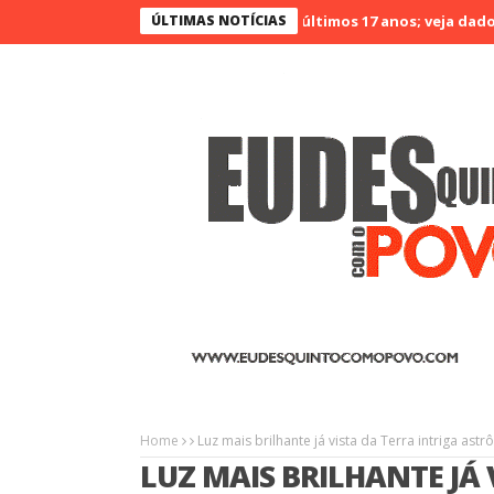
 Ceará é o menos violento nos últimos 17 anos; veja dados
ÚLTIMAS NOTÍCIAS
Agrin
Home
Luz mais brilhante já vista da Terra intriga as
LUZ MAIS BRILHANTE JÁ 