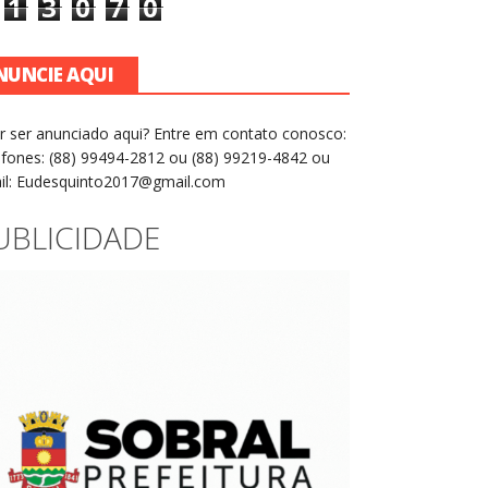
1
3
0
7
0
NUNCIE AQUI
r ser anunciado aqui? Entre em contato conosco:
efones: (88) 99494-2812 ou (88) 99219-4842 ou
il: Eudesquinto2017@gmail.com
UBLICIDADE