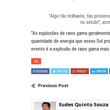
"Algo tão brilhante, tão próxi
no século", acr
"As explosões de raios gama geralment
quantidade de energia que nosso Sol pro
evento é a explosão de raios gama mais b
TAG
FACEBOOK
TWITTER
GOOGLE+
LINKEDIN
Previous Post
Eudes Quinto Souza