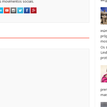
dos movimentos sociais.
inú
pró
mos
Os 
Lin
prot
pren
mais