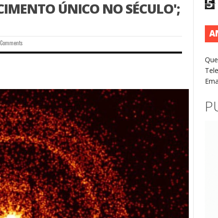
5
IMENTO ÚNICO NO SÉCULO';
A
 Comments
Que
Tel
Ema
P