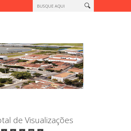
atiaçu, Sobral
Vigilante é morto a tiros em laboratório no cent
tal de Visualizações