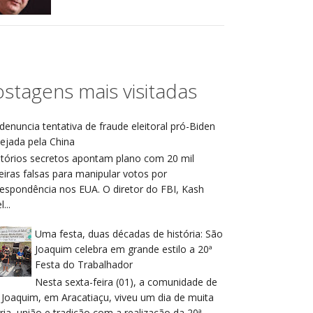
stagens mais visitadas
denuncia tentativa de fraude eleitoral pró-Biden
ejada pela China
atórios secretos apontam plano com 20 mil
eiras falsas para manipular votos por
respondência nos EUA. O diretor do FBI, Kash
...
Uma festa, duas décadas de história: São
Joaquim celebra em grande estilo a 20ª
Festa do Trabalhador
Nesta sexta-feira (01), a comunidade de
 Joaquim, em Aracatiaçu, viveu um dia de muita
ria, união e tradição com a realização da 20ª ...