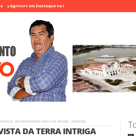
ort em Destaque na I Feira de Artesãos e Produtores Rurais de Arac
trônomos: 'acontecimento único no século'; entenda
To
VISTA DA TERRA INTRIGA