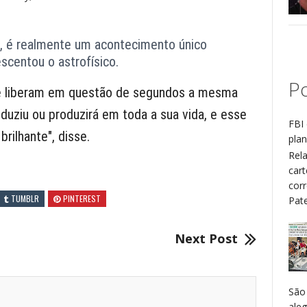
mo, é realmente um acontecimento único
escentou o astrofísico.
Po
e liberam em questão de segundos a mesma
duziu ou produzirá em toda a sua vida, e esse
FBI 
rilhante", disse.
plan
Rel
cart
cor
TUMBLR
PINTEREST
Patel
Next Post
São
aleg