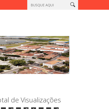
e Aracatiaçu, Sobral
Vigilante é morto a tiros em laboratório n
tal de Visualizações