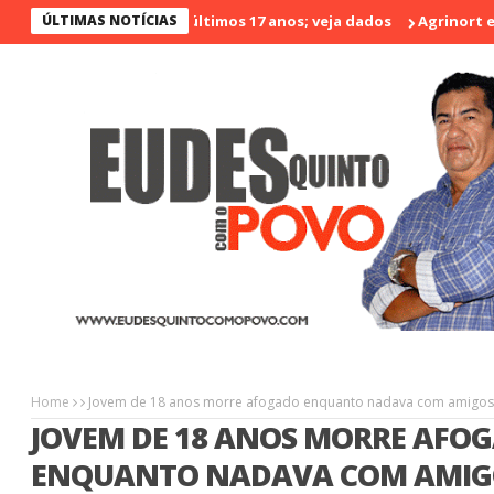
 menos violento nos últimos 17 anos; veja dados
ÚLTIMAS NOTÍCIAS
Agrinort em Dest
Home
Jovem de 18 anos morre afogado enquanto nadava com amigos
JOVEM DE 18 ANOS MORRE AFO
ENQUANTO NADAVA COM AMIG