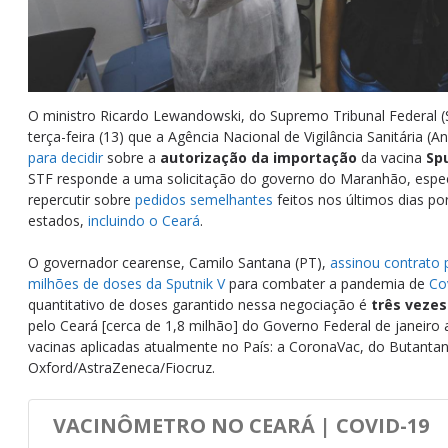
O ministro Ricardo Lewandowski, do Supremo Tribunal Federal (
terça-feira (13) que a Agência Nacional de Vigilância Sanitária (A
para decidir
sobre a
autorização da importação
da vacina
Sp
STF responde a uma solicitação do governo do Maranhão, espe
repercutir sobre
pedidos semelhantes
feitos nos últimos dias po
estados,
incluindo o Ceará
.
O governador cearense, Camilo Santana (PT),
assinou contrato 
milhões de doses da Sputnik V
para combater a pandemia de
Co
quantitativo de doses garantido nessa negociação é
três vezes
pelo Ceará [cerca de 1,8 milhão] do Governo Federal de janeiro 
vacinas aplicadas atualmente no País: a CoronaVac, do Butantan
Oxford/AstraZeneca/Fiocruz.
VACINÔMETRO NO CEARÁ | COVID-19