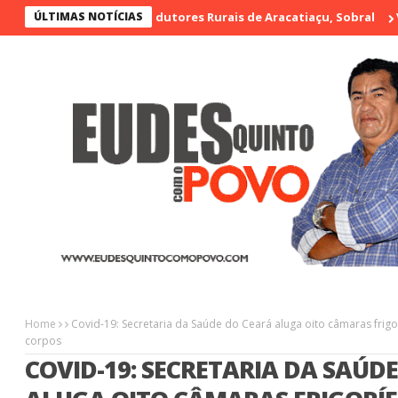
 de Artesãos e Produtores Rurais de Aracatiaçu, Sobral
ÚLTIMAS NOTÍCIAS
Vigilant
Home
Covid-19: Secretaria da Saúde do Ceará aluga oito câmaras frig
corpos
COVID-19: SECRETARIA DA SAÚD