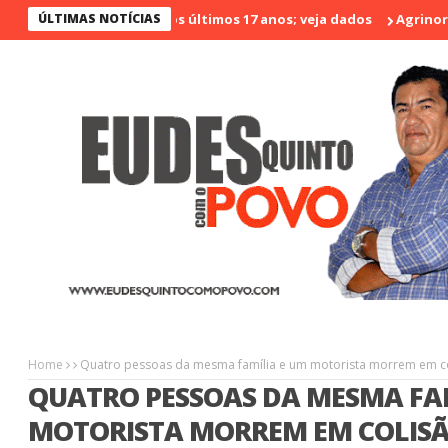
é o menos violento nos últimos 17 anos; veja dados
ÚLTIMAS NOTÍCIAS
Agrinort em 
Home
Quatro pessoas da mesma família e um motorista morrem em co
QUATRO PESSOAS DA MESMA FAM
MOTORISTA MORREM EM COLIS