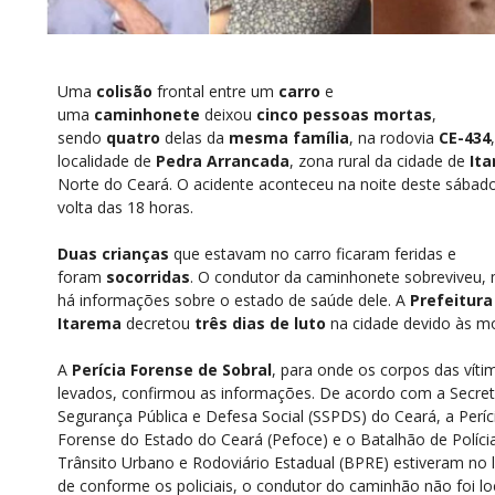
Uma
colisão
frontal entre um
carro
e
uma
caminhonete
deixou
cinco pessoas mortas
,
sendo
quatro
delas da
mesma família
, na rodovia
CE-434
localidade de
Pedra Arrancada
, zona rural da cidade de
It
Norte do Ceará. O acidente aconteceu na noite deste sábado
volta das 18 horas.
Duas crianças
que estavam no carro ficaram feridas e
foram
socorridas
. O condutor da caminhonete sobreviveu,
há informações sobre o estado de saúde dele. A
Prefeitura
Itarema
decretou
três dias de luto
na cidade devido às m
A
Perícia Forense de Sobral
, para onde os corpos das vít
levados, confirmou as informações. De acordo com a Secret
Segurança Pública e Defesa Social (SSPDS) do Ceará, a Períc
Forense do Estado do Ceará (Pefoce) e o Batalhão de Políci
Trânsito Urbano e Rodoviário Estadual (BPRE) estiveram no l
de conforme os policiais, o condutor do caminhão não foi lo