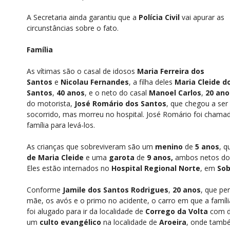
A Secretaria ainda garantiu que a
Polícia Civil
vai apurar as
circunstâncias sobre o fato.
Família
As vítimas são o casal de idosos
Maria Ferreira dos
Santos
e
Nicolau Fernandes
, a filha deles
Maria Cleide d
Santos
,
40 anos
, e o neto do casal
Manoel Carlos
,
20 ano
do motorista,
José Romário dos Santos
, que chegou a ser
socorrido, mas morreu no hospital. José Romário foi chama
família para levá-los.
As crianças que sobreviveram são um
menino
de
5 anos
, q
de Maria Cleide
e uma
garota
de
9 anos,
ambos netos dos
Eles estão internados no
Hospital Regional Norte
, em
Sob
Conforme
Jamile dos Santos Rodrigues
,
20 anos
, que pe
mãe, os avós e o primo no acidente, o carro em que a famíli
foi alugado para ir da localidade de
Corrego da Volta
com d
um
culto evangélico
na localidade de
Aroeira
, onde tamb