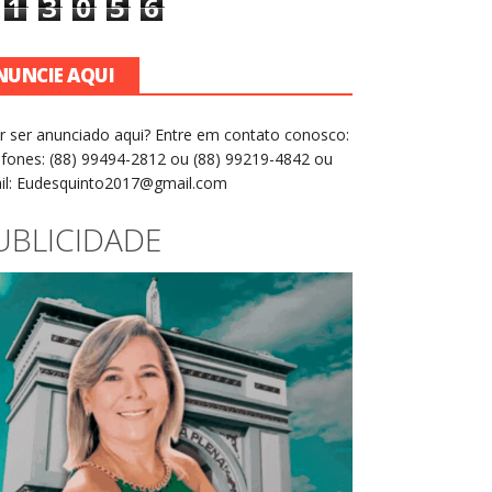
1
3
0
5
6
NUNCIE AQUI
r ser anunciado aqui? Entre em contato conosco:
efones: (88) 99494-2812 ou (88) 99219-4842 ou
il: Eudesquinto2017@gmail.com
UBLICIDADE