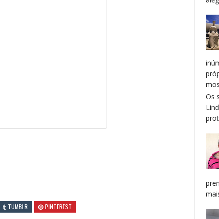
inú
pró
mos
Os 
Lin
prot
pren
mais
TUMBLR
PINTEREST