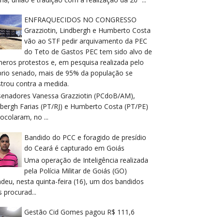
ENFRAQUECIDOS NO CONGRESSO
Grazziotin, Lindbergh e Humberto Costa
vão ao STF pedir arquivamento da PEC
do Teto de Gastos PEC tem sido alvo de
meros protestos e, em pesquisa realizada pelo
prio senado, mais de 95% da população se
trou contra a medida.
senadores Vanessa Grazziotin (PCdoB/AM),
dbergh Farias (PT/RJ) e Humberto Costa (PT/PE)
ocolaram, no ...
Bandido do PCC e foragido de presídio
do Ceará é capturado em Goiás
Uma operação de Inteligência realizada
pela Polícia Militar de Goiás (GO)
deu, nesta quinta-feira (16), um dos bandidos
 procurad...
Gestão Cid Gomes pagou R$ 111,6