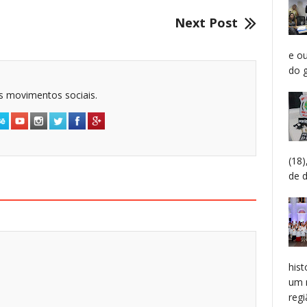
Next Post
e o
do g
dos movimentos sociais.
(18
de 
hist
um 
regiã