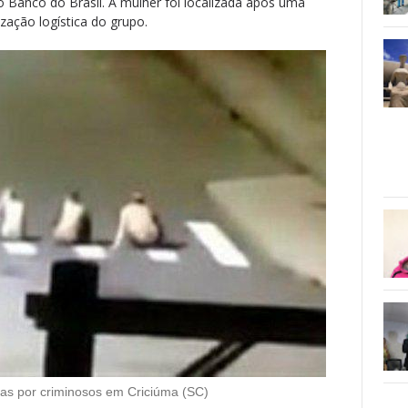
o Banco do Brasil. A mulher foi localizada após uma
ização logística do grupo.
das por criminosos em Criciúma (SC)