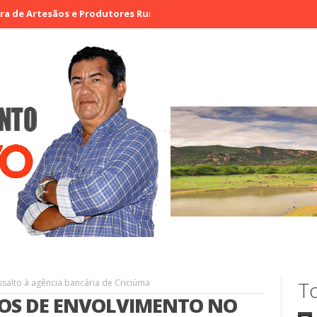
sãos e Produtores Rurais de Aracatiaçu, Sobral
Vigilante é mort
ssalto à agência bancária de Criciúma
To
TOS DE ENVOLVIMENTO NO