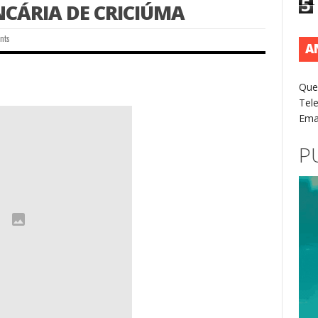
5
NCÁRIA DE CRICIÚMA
nts
A
Que
Tel
Ema
P