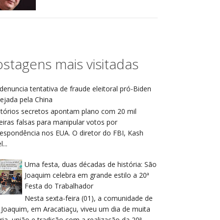
stagens mais visitadas
denuncia tentativa de fraude eleitoral pró-Biden
ejada pela China
atórios secretos apontam plano com 20 mil
eiras falsas para manipular votos por
respondência nos EUA. O diretor do FBI, Kash
...
Uma festa, duas décadas de história: São
Joaquim celebra em grande estilo a 20ª
Festa do Trabalhador
Nesta sexta-feira (01), a comunidade de
 Joaquim, em Aracatiaçu, viveu um dia de muita
ria, união e tradição com a realização da 20ª ...