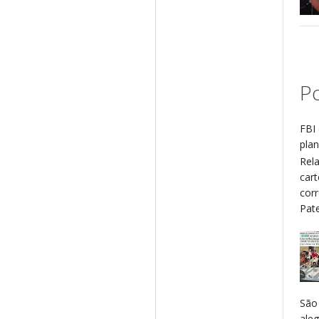
Po
FBI 
plan
Rel
cart
cor
Patel
São
aleg