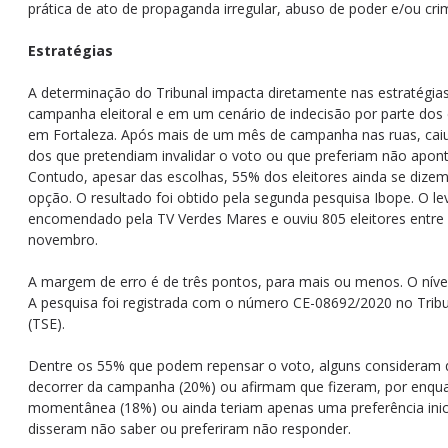
prática de ato de propaganda irregular, abuso de poder e/ou crim
Estratégias
A determinação do Tribunal impacta diretamente nas estratégias 
campanha eleitoral e em um cenário de indecisão por parte dos e
em Fortaleza. Após mais de um mês de campanha nas ruas, caiu
dos que pretendiam invalidar o voto ou que preferiam não apon
Contudo, apesar das escolhas, 55% dos eleitores ainda se dize
opção. O resultado foi obtido pela segunda pesquisa Ibope. O l
encomendado pela TV Verdes Mares e ouviu 805 eleitores entre 
novembro.
A margem de erro é de três pontos, para mais ou menos. O níve
A pesquisa foi registrada com o número CE-08692/2020 no Tribun
(TSE).
Dentre os 55% que podem repensar o voto, alguns considera
decorrer da campanha (20%) ou afirmam que fizeram, por enqu
momentânea (18%) ou ainda teriam apenas uma preferência inic
disseram não saber ou preferiram não responder.