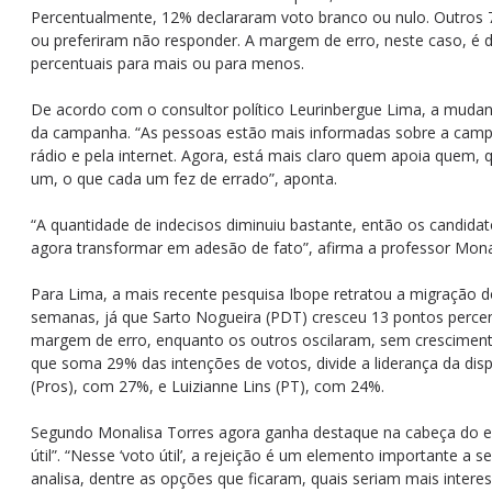
Percentualmente, 12% declararam voto branco ou nulo. Outros
ou preferiram não responder. A margem de erro, neste caso, é 
percentuais para mais ou para menos.
De acordo com o consultor político Leurinbergue Lima, a mudan
da campanha. “As pessoas estão mais informadas sobre a campa
rádio e pela internet. Agora, está mais claro quem apoia quem, q
um, o que cada um fez de errado”, aponta.
“A quantidade de indecisos diminuiu bastante, então os candida
agora transformar em adesão de fato”, afirma a professor Mona
Para Lima, a mais recente pesquisa Ibope retratou a migração d
semanas, já que Sarto Nogueira (PDT) cresceu 13 pontos percen
margem de erro, enquanto os outros oscilaram, sem cresciment
que soma 29% das intenções de votos, divide a liderança da di
(Pros), com 27%, e Luizianne Lins (PT), com 24%.
Segundo Monalisa Torres agora ganha destaque na cabeça do e
útil”. “Nesse ‘voto útil’, a rejeição é um elemento importante a s
analisa, dentre as opções que ficaram, quais seriam mais inter