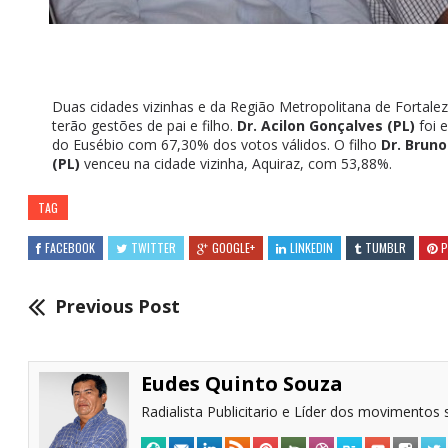
Duas cidades vizinhas e da Região Metropolitana de Fortale
terão gestões de pai e filho.
Dr. Acilon Gonçalves (PL)
foi e
do Eusébio com 67,30% dos votos válidos. O filho
Dr. Brun
(PL)
venceu na cidade vizinha, Aquiraz, com 53,88%.
TAG
FACEBOOK
TWITTER
GOOGLE+
LINKEDIN
TUMBLR
P
Previous Post
Eudes Quinto Souza
Radialista Publicitario e Líder dos movimentos s