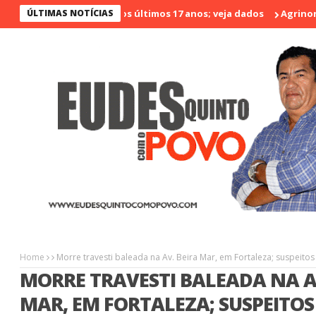
é o menos violento nos últimos 17 anos; veja dados
ÚLTIMAS NOTÍCIAS
Agrinort em D
Home
Morre travesti baleada na Av. Beira Mar, em Fortaleza; suspeitos
MORRE TRAVESTI BALEADA NA A
MAR, EM FORTALEZA; SUSPEITOS