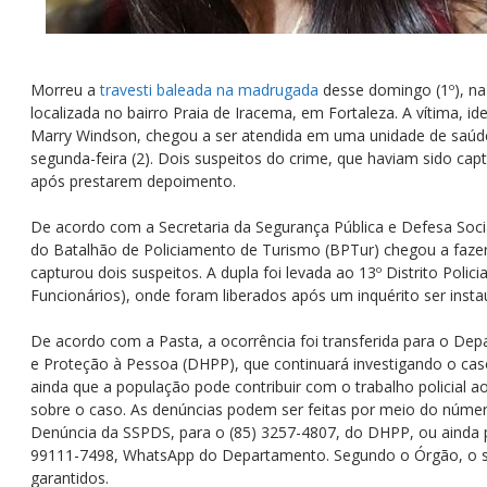
Morreu a
travesti baleada na madrugada
desse domingo (1º), na
localizada no bairro Praia de Iracema, em Fortaleza. A vítima, i
Marry Windson, chegou a ser atendida em uma unidade de saúde
segunda-feira (2). Dois suspeitos do crime, que haviam sido cap
após prestarem depoimento.
De acordo com a Secretaria da Segurança Pública e Defesa Soci
do Batalhão de Policiamento de Turismo (BPTur) chegou a fazer
capturou dois suspeitos. A dupla foi levada ao 13º Distrito Polici
Funcionários), onde foram liberados após um inquérito ser inst
De acordo com a Pasta, a ocorrência foi transferida para o De
e Proteção à Pessoa (DHPP), que continuará investigando o caso
ainda que a população pode contribuir com o trabalho policial 
sobre o caso. As denúncias podem ser feitas por meio do númer
Denúncia da SSPDS, para o (85) 3257-4807, do DHPP, ou ainda 
99111-7498, WhatsApp do Departamento. Segundo o Órgão, o si
garantidos.