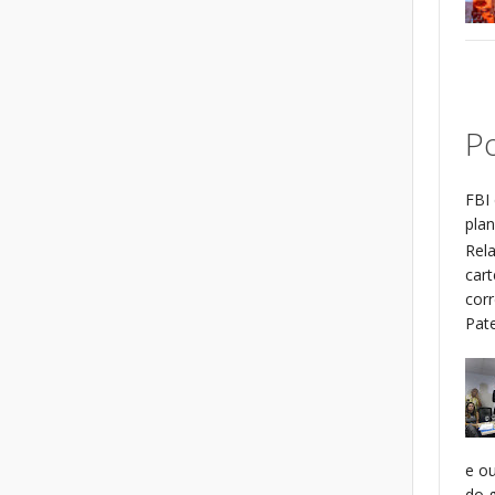
Po
FBI 
plan
Rel
cart
cor
Patel
e o
do g