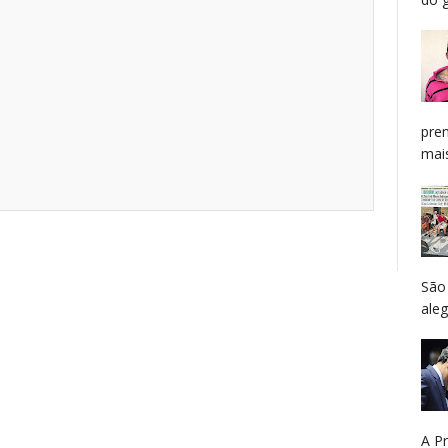
pren
mais
São
aleg
A P