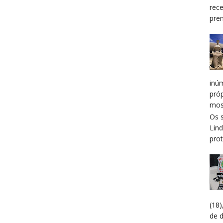
rec
prem
inú
pró
mos
Os 
Lin
prot
(18
de 