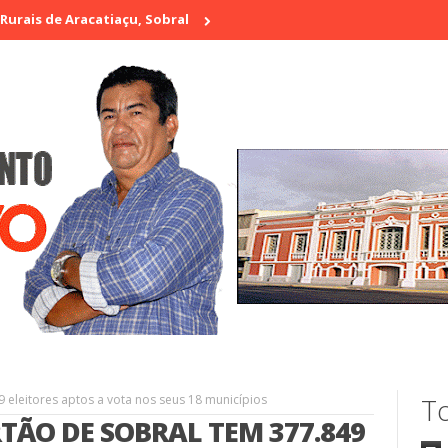
 Aracatiaçu, Sobral
Vigilante é morto a tiros em laboratório no
 eleitores aptos a vota nos seus 18 municípios
To
TÃO DE SOBRAL TEM 377.849