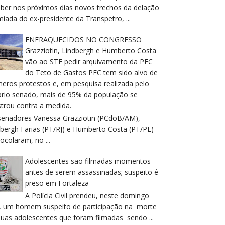
eber nos próximos dias novos trechos da delação
iada do ex-presidente da Transpetro, ...
ENFRAQUECIDOS NO CONGRESSO
Grazziotin, Lindbergh e Humberto Costa
vão ao STF pedir arquivamento da PEC
do Teto de Gastos PEC tem sido alvo de
meros protestos e, em pesquisa realizada pelo
prio senado, mais de 95% da população se
trou contra a medida.
senadores Vanessa Grazziotin (PCdoB/AM),
dbergh Farias (PT/RJ) e Humberto Costa (PT/PE)
ocolaram, no ...
Adolescentes são filmadas momentos
antes de serem assassinadas; suspeito é
preso em Fortaleza
A Polícia Civil prendeu, neste domingo
), um homem suspeito de participação na morte
duas adolescentes que foram filmadas sendo ...