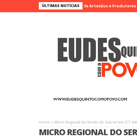
Agrinort em Destaque na I Feira de Artesãos e Produtores Rurais de
ÚLTIMAS NOTÍCIAS
Home
Micro Regional do Sertão de Sobral tem 377.849
MICRO REGIONAL DO SER