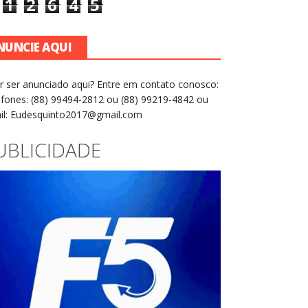
1
2
6
4
5
NUNCIE AQUI
r ser anunciado aqui? Entre em contato conosco:
efones: (88) 99494-2812 ou (88) 99219-4842 ou
il: Eudesquinto2017@gmail.com
UBLICIDADE