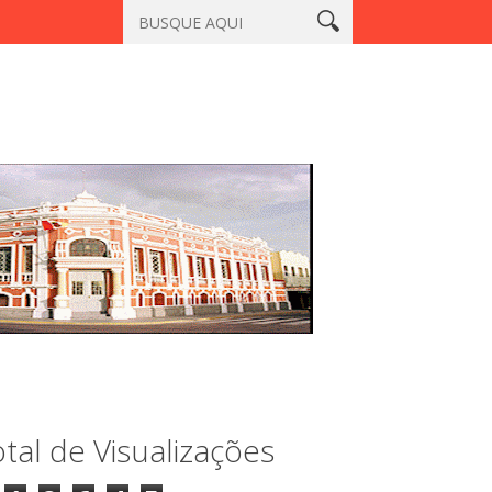
 centro de Sobral
Homem que matou a professora Aila Pinto Car
tal de Visualizações