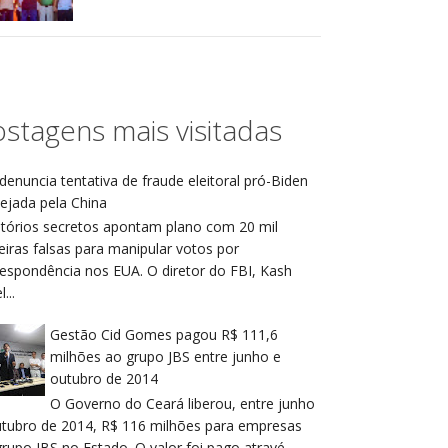
stagens mais visitadas
denuncia tentativa de fraude eleitoral pró-Biden
ejada pela China
atórios secretos apontam plano com 20 mil
eiras falsas para manipular votos por
respondência nos EUA. O diretor do FBI, Kash
...
Gestão Cid Gomes pagou R$ 111,6
milhões ao grupo JBS entre junho e
outubro de 2014
O Governo do Ceará liberou, entre junho
utubro de 2014, R$ 116 milhões para empresas
rupo JBS no Estado. O valor foi pago atravé...