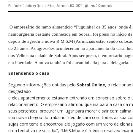
Por
Eudes Quinto
Quinta-Feira, Setembro 03, 2020
0 Comments
O empresário do ramo alimentício “Puguinha! de 35 anos, onde é
hamburgueria bastante conhecida em Sobral, foi preso no início da n
depois de agredir a noiva R.M.S.M (As iniciais estão sendo colocad
de 25 anos. As agressões aconteceram no apartamento do casal lo
dos Velhos na cidade de Sobral. Após ser preso, o empresário pago
em liberdade. A noiva também foi encaminhada para a delegacia.
Entendendo o caso
Segundo informações obtidas pelo
Sobral Online
, o relacionam
desgastado
e eles aparentemente estavam entrando em consenso sobre o 
relacionamento. O empresário afirmou que iria para a casa da m
seus pertences, procurar um lugar para morar e sair com calm
sua noiva chegou do trabalho “deu de cara com todas as sua co
sujas com terra e encontrou ele jogado com um vidro de clona
uma tentativa de suicidio”, R.M.S.M que é médica resolveu examin