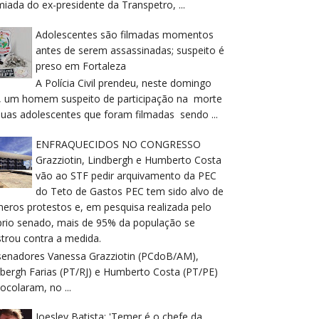
iada do ex-presidente da Transpetro, ...
Adolescentes são filmadas momentos
antes de serem assassinadas; suspeito é
preso em Fortaleza
A Polícia Civil prendeu, neste domingo
), um homem suspeito de participação na morte
duas adolescentes que foram filmadas sendo ...
ENFRAQUECIDOS NO CONGRESSO
Grazziotin, Lindbergh e Humberto Costa
vão ao STF pedir arquivamento da PEC
do Teto de Gastos PEC tem sido alvo de
meros protestos e, em pesquisa realizada pelo
prio senado, mais de 95% da população se
trou contra a medida.
senadores Vanessa Grazziotin (PCdoB/AM),
dbergh Farias (PT/RJ) e Humberto Costa (PT/PE)
ocolaram, no ...
Joesley Batista: 'Temer é o chefe da