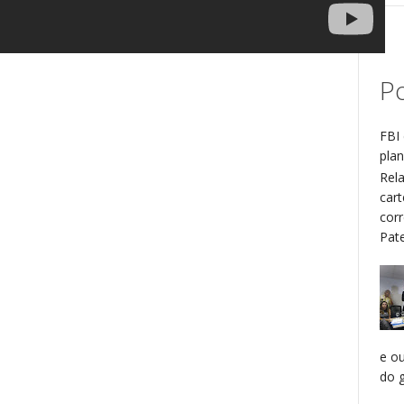
Po
FBI 
plan
Rel
cart
cor
Patel
e o
do g