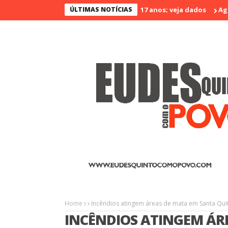
é o menos violento nos últimos 17 anos; veja dados
ÚLTIMAS NOTÍCIAS
Agrinort em 
Home
Incêndios atingem áreas de mata em Santa Quité
INCÊNDIOS ATINGEM ÁR