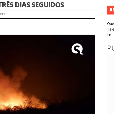
TRÊS DIAS SEGUIDOS
A
ments
Que
Tel
Ema
P