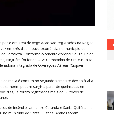
nde porte em área de vegetação são registrados na Região
vez em três dias, houve ocorrência no município de
ia de Fortaleza. Conforme o tenente-coronel Souza Júnior,
s, ninguém foi ferido. A 2ª Companhia de Crateús, a 6ª
nadoria Integrada de Operações Aéreas (Ciopaer)
reas de mata é comum no segundo semestre devido à alta
ocos também podem surgir a partir de queimadas em
ove dias, já foram registrados mais de 50 focos de
ante.
focos de incêndio. Um entre Catunda e Santa Quitéria, na
as, no município de Santa Quitéria. Ambos foram