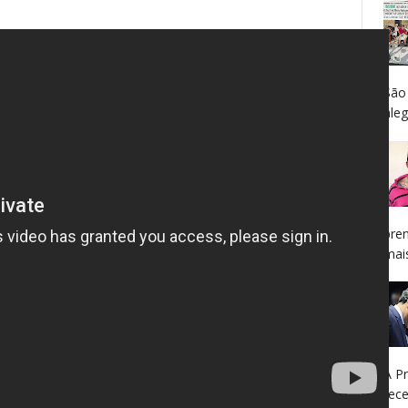
São
aleg
pren
mais
A P
rec