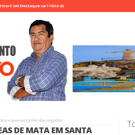
Destaque na I Feira de Artesãos e Produtores Rurais de Aracatiaçu
ria e Ipueiras há três dias seguidos
To
EAS DE MATA EM SANTA