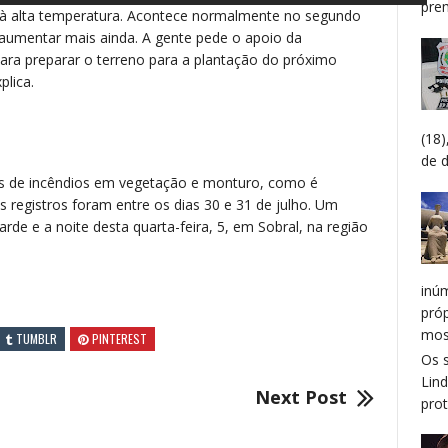
prem
do à alta temperatura. Acontece normalmente no segundo
aumentar mais ainda. A gente pede o apoio da
ara preparar o terreno para a plantação do próximo
plica.
(18
de 
s de incêndios em vegetação e monturo, como é
 registros foram entre os dias 30 e 31 de julho. Um
arde e a noite desta quarta-feira, 5, em Sobral, na região
inú
pró
mos
TUMBLR
PINTEREST
Os 
Lin
Next Post
prot