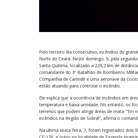
Pelo terceiro dia consecutivo, incêndios de gra
Norte do Ceará. Neste domingo, 9, pela segunda 
Santa Quitéria, localizado a 229,2 km de distânc
comandante do 3º Batalhão de Bombeiros Militare
Companhia de Canindé e uma aeronave da Coorde
estão atuando para controlar o incêndio.
Ele explica que a ocorrência de incêndios em á
temperatura e baixa umidade. No entanto, os f
terrenos que podem atingir áreas de mata. “Em n
incêndios na Região de Sobral”, afirma o comand
Na última sexta-feira, 7, foram registrados dois 
CE-176, e outro na localidade de Fazenda Ipueir