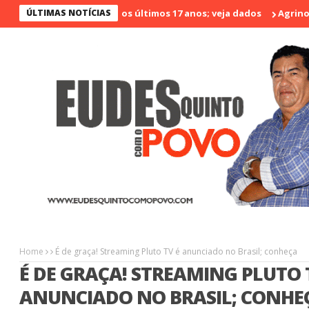
o menos violento nos últimos 17 anos; veja dados
ÚLTIMAS NOTÍCIAS
Agrinort em De
Home
É de graça! Streaming Pluto TV é anunciado no Brasil; conheça
É DE GRAÇA! STREAMING PLUTO 
ANUNCIADO NO BRASIL; CONHE