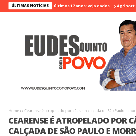
 menos violento nos últimos 17 anos; veja dados
ÚLTIMAS NOTÍCIAS
Agrinort em Des
Home
Cearense é atropelado por cães em calçada de São Paulo e mor
CEARENSE É ATROPELADO POR C
CALÇADA DE SÃO PAULO E MORR