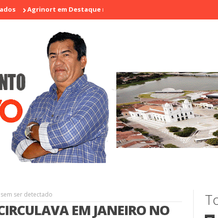
grinort em Destaque na I Feira de Artesãos e Produtores Rurais de
E sem ser detectado
To
CIRCULAVA EM JANEIRO NO