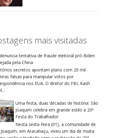
stagens mais visitadas
denuncia tentativa de fraude eleitoral pró-Biden
ejada pela China
atórios secretos apontam plano com 20 mil
eiras falsas para manipular votos por
respondência nos EUA. O diretor do FBI, Kash
...
Uma festa, duas décadas de história: São
Joaquim celebra em grande estilo a 20ª
Festa do Trabalhador
Nesta sexta-feira (01), a comunidade de
 Joaquim, em Aracatiaçu, viveu um dia de muita
ria, união e tradição com a realização da 20ª ...