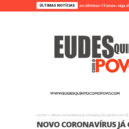
26 no Ceará é o menos violento nos últimos 17 anos; veja dados
ÚLTIMAS NOTÍCIAS
A
Home
Novo coronavírus já circulava em janeiro no C
NOVO CORONAVÍRUS JÁ 