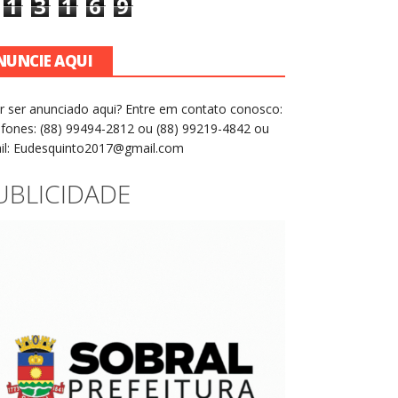
1
3
1
6
9
NUNCIE AQUI
r ser anunciado aqui? Entre em contato conosco:
efones: (88) 99494-2812 ou (88) 99219-4842 ou
il: Eudesquinto2017@gmail.com
UBLICIDADE