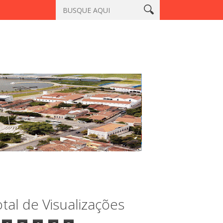
 Aracatiaçu, Sobral
Vigilante é morto a tiros em laboratório no
tal de Visualizações