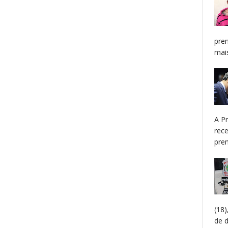
pren
mais
A P
rec
prem
(18
de 