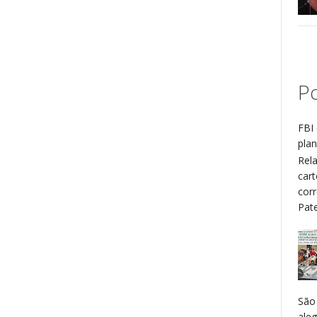
Po
FBI 
plan
Rel
cart
cor
Patel
São
aleg