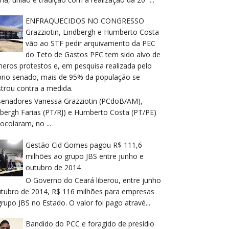
ENFRAQUECIDOS NO CONGRESSO
Grazziotin, Lindbergh e Humberto Costa
vão ao STF pedir arquivamento da PEC
do Teto de Gastos PEC tem sido alvo de
meros protestos e, em pesquisa realizada pelo
prio senado, mais de 95% da população se
trou contra a medida.
senadores Vanessa Grazziotin (PCdoB/AM),
dbergh Farias (PT/RJ) e Humberto Costa (PT/PE)
ocolaram, no ...
Gestão Cid Gomes pagou R$ 111,6
milhões ao grupo JBS entre junho e
outubro de 2014
O Governo do Ceará liberou, entre junho
utubro de 2014, R$ 116 milhões para empresas
rupo JBS no Estado. O valor foi pago atravé...
Bandido do PCC e foragido de presídio