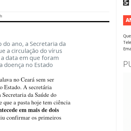
5
ts
A
Que
Tel
o do ano, a Secretaria da
Ema
 a circulação do vírus
, a data em que foram
P
da doença no Estado
ulava no Ceará sem ser
o Estado. A secretária
a Secretaria da Saúde do
 que a pasta hoje tem ciência
antecede em mais de dois
iu confirmar os primeiros