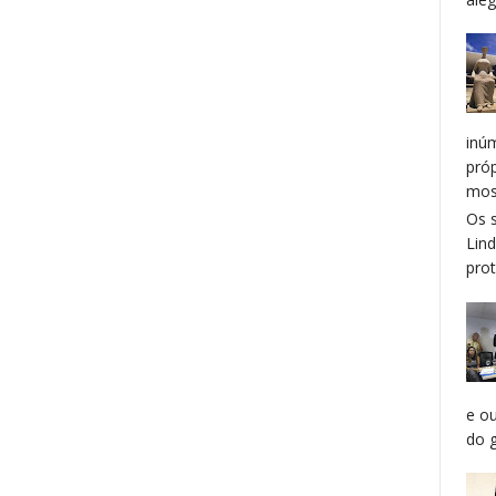
inú
pró
mos
Os 
Lin
prot
e o
do g