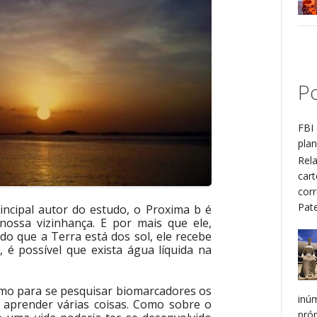
Po
FBI 
plan
Rel
cart
cor
Patel
ncipal autor do estudo, o Proxima b é
nossa vizinhança. E por mais que ele,
 do que a Terra está dos sol, ele recebe
 é possível que exista água líquida na
mo para se pesquisar biomarcadores os
inú
 aprender várias coisas. Como sobre o
pró