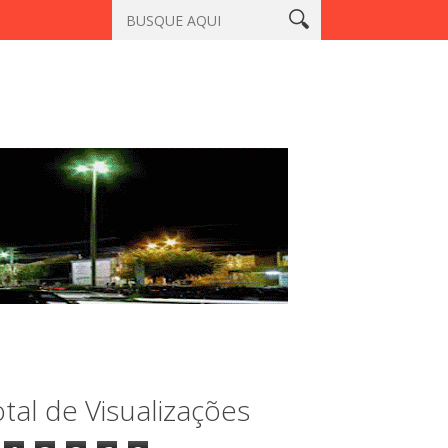
m que matou a professora Aila Pinto Cardoso é encontrado morto
tal de Visualizações