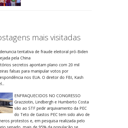
stagens mais visitadas
denuncia tentativa de fraude eleitoral pró-Biden
ejada pela China
atórios secretos apontam plano com 20 mil
eiras falsas para manipular votos por
respondência nos EUA. O diretor do FBI, Kash
...
ENFRAQUECIDOS NO CONGRESSO
Grazziotin, Lindbergh e Humberto Costa
vão ao STF pedir arquivamento da PEC
do Teto de Gastos PEC tem sido alvo de
meros protestos e, em pesquisa realizada pelo
prio senado, mais de 95% da população se