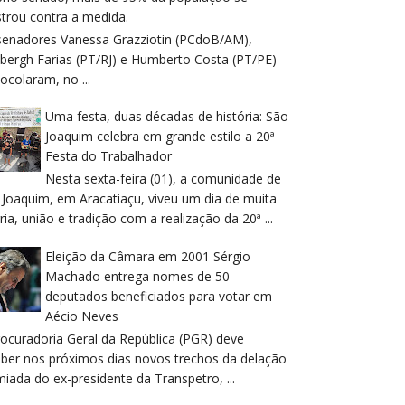
trou contra a medida.
senadores Vanessa Grazziotin (PCdoB/AM),
dbergh Farias (PT/RJ) e Humberto Costa (PT/PE)
ocolaram, no ...
Uma festa, duas décadas de história: São
Joaquim celebra em grande estilo a 20ª
Festa do Trabalhador
Nesta sexta-feira (01), a comunidade de
 Joaquim, em Aracatiaçu, viveu um dia de muita
ria, união e tradição com a realização da 20ª ...
Eleição da Câmara em 2001 Sérgio
Machado entrega nomes de 50
deputados beneficiados para votar em
Aécio Neves
rocuradoria Geral da República (PGR) deve
eber nos próximos dias novos trechos da delação
iada do ex-presidente da Transpetro, ...