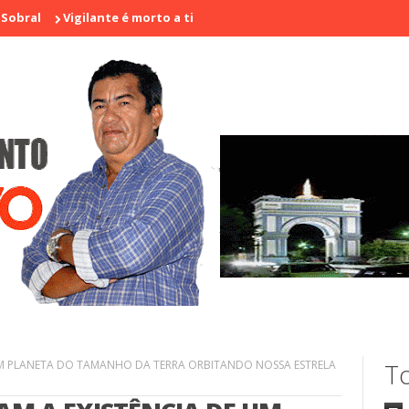
gilante é morto a tiros em laboratório no centro de Sobral
Home
M PLANETA DO TAMANHO DA TERRA ORBITANDO NOSSA ESTRELA
To