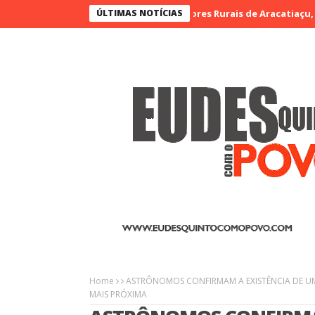
 Feira de Artesãos e Produtores Rurais de Aracatiaçu, Sobral
ÚLTIMAS NOTÍCIAS
Vi
Home
ASTRÔNOMOS CONFIRMAM A EXISTÊNCIA DE U
MAIS PRÓXIMA