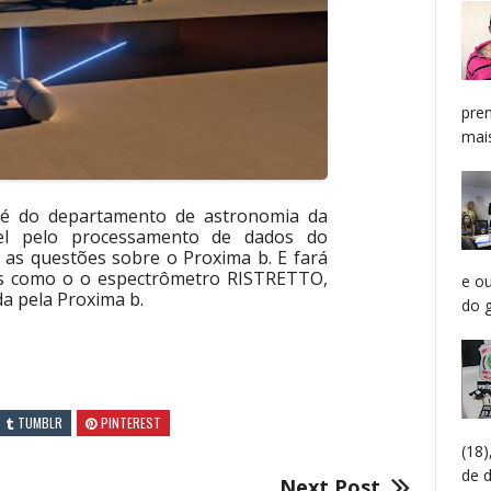
pren
mais
 é do departamento de astronomia da
el pelo processamento de dados do
 as questões sobre o Proxima b. E fará
os como o o espectrômetro RISTRETTO,
e o
da pela Proxima b.
do g
TUMBLR
PINTEREST
(18
de 
Next Post