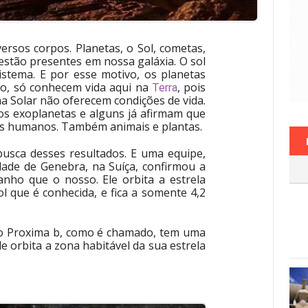
rsos corpos. Planetas, o Sol, cometas,
 estão presentes em nossa galáxia. O sol
Sistema. E por esse motivo, os planetas
o, só conhecem vida aqui na
, pois
Terra
 Solar não oferecem condições de vida.
os exoplanetas e alguns já afirmam que
es humanos. Também animais e plantas.
usca desses resultados. E uma equipe,
dade de Genebra, na Suíça, confirmou a
nho que o nosso. Ele orbita a estrela
ol que é conhecida, e fica a somente 4,2
o Proxima b, como é chamado, tem uma
le orbita a zona habitável da sua estrela