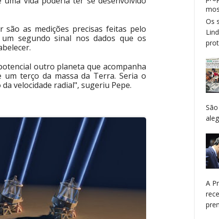
e uma vida poderia ter se desenvolvido
mos
Os 
r são as medições precisas feitas pelo
Lin
e um segundo sinal nos dados que os
prot
belecer.
e potencial outro planeta que acompanha
 um terço da massa da Terra. Seria o
a velocidade radial", sugeriu Pepe.
São
aleg
A P
rec
prem