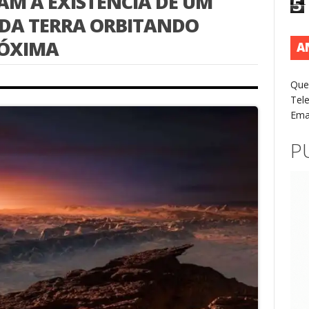
M A EXISTÊNCIA DE UM
5
DA TERRA ORBITANDO
RÓXIMA
A
s
Que
Tel
Ema
P