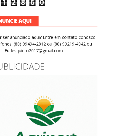
1
2
8
6
0
NUNCIE AQUI
r ser anunciado aqui? Entre em contato conosco:
efones: (88) 99494-2812 ou (88) 99219-4842 ou
il: Eudesquinto2017@gmail.com
UBLICIDADE