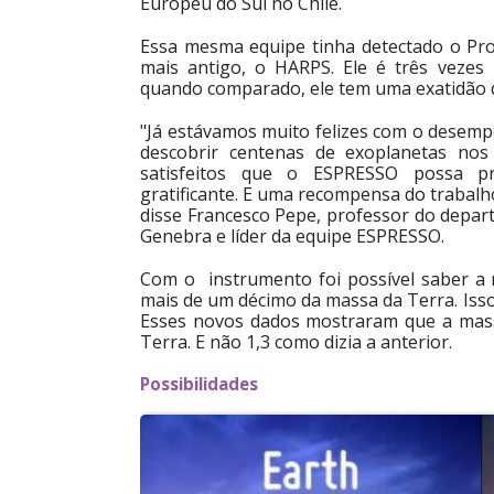
Europeu do Sul no Chile.
Essa mesma equipe tinha detectado o Pr
mais antigo, o HARPS. Ele é três veze
quando comparado, ele tem uma exatidão 
"Já estávamos muito felizes com o desemp
descobrir centenas de exoplanetas nos
satisfeitos que o ESPRESSO possa pr
gratificante. E uma recompensa do trabalh
disse Francesco Pepe, professor do depa
Genebra e líder da equipe ESPRESSO.
Com o instrumento foi possível saber 
mais de um décimo da massa da Terra. Isso
Esses novos dados mostraram que a mass
Terra. E não 1,3 como dizia a anterior.
Possibilidades