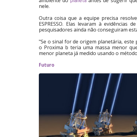
ambiente do
antes de sugerir qu
planeta
nele.
Outra coisa que a equipe precisa resolve
ESPRESSO. Elas levaram à evidências d
pesquisadores ainda não conseguiram esta
"Se o sinal for de origem planetária, est
o Proxima b teria uma massa menor que
menor planeta já medido usando o método d
Futuro