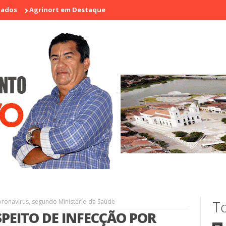
Agrinort em Destaque na I Feira de Artesãos e Produtores Rurais d
oronavírus, segundo Ministério da Saúde
To
PEITO DE INFECÇÃO POR