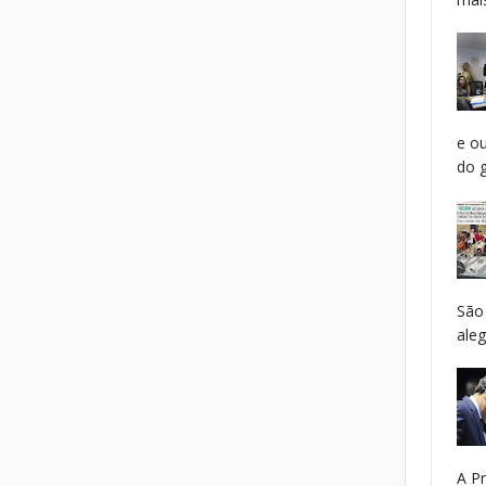
e o
do g
São
aleg
A P