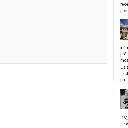
rec
prem
inú
pró
mos
Os 
Lin
prot
(18
de 