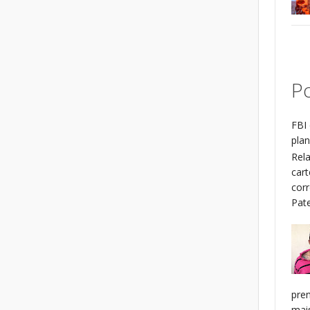
Po
FBI 
plan
Rel
cart
cor
Patel
pren
mais