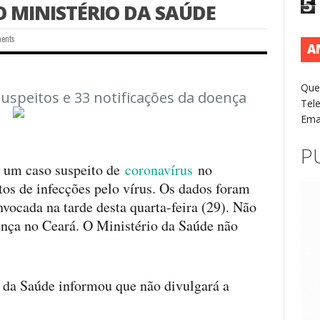
5
 MINISTÉRIO DA SAÚDE
ents
A
Que
suspeitos e 33 notificações da doença
Tel
Ema
P
á um caso suspeito de
coronavírus
no
tos de infecções pelo vírus. Os dados foram
vocada na tarde desta quarta-feira (29). Não
ença no Ceará. O Ministério da Saúde não
 da Saúde informou que não divulgará a