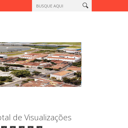
e Aracatiaçu, Sobral
Vigilante é morto a tiros em laboratório n
tal de Visualizações