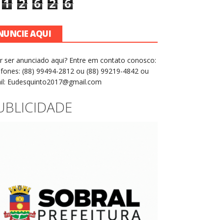
1
2
6
2
6
NUNCIE AQUI
r ser anunciado aqui? Entre em contato conosco:
efones: (88) 99494-2812 ou (88) 99219-4842 ou
il: Eudesquinto2017@gmail.com
UBLICIDADE