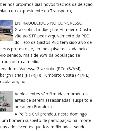
eber nos próximos dias novos trechos da delação
iada do ex-presidente da Transpetro, ...
ENFRAQUECIDOS NO CONGRESSO
Grazziotin, Lindbergh e Humberto Costa
vão ao STF pedir arquivamento da PEC
do Teto de Gastos PEC tem sido alvo de
meros protestos e, em pesquisa realizada pelo
prio senado, mais de 95% da população se
trou contra a medida.
senadores Vanessa Grazziotin (PCdoB/AM),
dbergh Farias (PT/RJ) e Humberto Costa (PT/PE)
ocolaram, no ...
Adolescentes são filmadas momentos
antes de serem assassinadas; suspeito é
preso em Fortaleza
A Polícia Civil prendeu, neste domingo
), um homem suspeito de participação na morte
duas adolescentes que foram filmadas sendo ...