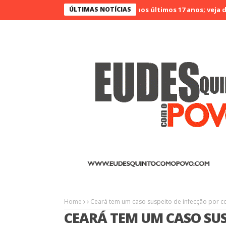
026 no Ceará é o menos violento nos últimos 17 anos; veja dados
ÚLTIMAS NOTÍCIAS
Home
Ceará tem um caso suspeito de infecção por c
CEARÁ TEM UM CASO SUS