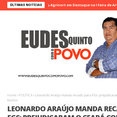
ÚLTIMAS NOTÍCIAS
Agrinort em Destaque na I Feira de Artesãos
Home
POLÍTICA
Leonardo Araújo manda recado para FGs: prejudicara
Eunício
LEONARDO ARAÚJO MANDA REC