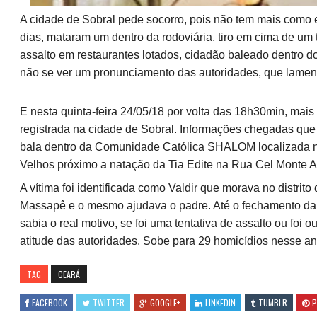
A cidade de Sobral pede socorro, pois não tem mais como 
dias, mataram um dentro da rodoviária, tiro em cima de um 
assalto em restaurantes lotados, cidadão baleado dentro d
não se ver um pronunciamento das autoridades, que lament
E nesta quinta-feira 24/05/18 por volta das 18h30min, mai
registrada na cidade de Sobral. Informações chegadas que 
bala dentro da Comunidade Católica SHALOM localizada 
Velhos próximo a natação da Tia Edite na Rua Cel Monte A
A vítima foi identificada como Valdir que morava no distrit
Massapê e o mesmo ajudava o padre. Até o fechamento da
sabia o real motivo, se foi uma tentativa de assalto ou foi 
atitude das autoridades. Sobe para 29 homicídios nesse a
TAG
CEARÁ
FACEBOOK
TWITTER
GOOGLE+
LINKEDIN
TUMBLR
P