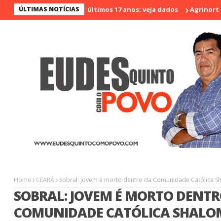
 menos violento nos últimos 17 anos; veja dados
ÚLTIMAS NOTÍCIAS
Agrinort em Des
Home
CEARÁ
Sobral: Jovem é morto dentro da Comunidade Católica S
SOBRAL: JOVEM É MORTO DENTR
COMUNIDADE CATÓLICA SHALO